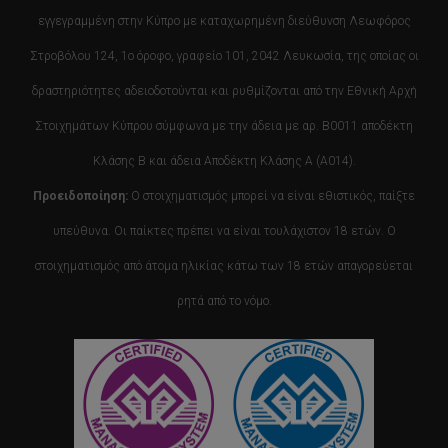
εγγεγραμμένη στην Κύπρο με καταχωρημένη διεύθυνση Λεωφόρος
Στροβόλου 124, 1ο όροφο, γραφείο 101, 2042 Λευκωσία, της οποίας οι
δραστηριότητες αδειοδοτούνται και ρυθμίζονται από την Εθνική Αρχή
Στοιχημάτων Κύπρου σύμφωνα με την άδεια με αρ. B0011 αποδέκτη
Κλάσης Β και άδεια Αποδέκτη Κλάσης Α (Α014).
Προειδοποίηση:
Ο στοιχηματισμός μπορεί να είναι εθιστικός, παίξτε
υπεύθυνα. Οι παίκτες πρέπει να είναι τουλάχιστον 18 ετών. Ο
στοιχηματισμός από άτομα ηλικίας κάτω των 18 ετών απαγορεύεται
ρητά από το νόμο.