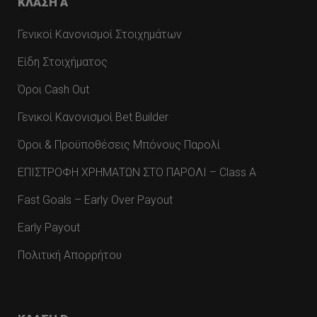
ΚΛΑΣΗ Α
Γενικοί Κανονισμοί Στοιχημάτων
Είδη Στοιχήματος
Όροι Cash Out
Γενικοί Κανονισμοί Bet Builder
Όροι & Προϋποθέσεις Μπόνους Παρολί
ΕΠΙΣΤΡΟΦΗ ΧΡΗΜΑΤΩΝ ΣΤΟ ΠΑΡΟΛΙ – Class A
Fast Goals – Early Over Payout
Early Payout
Πολιτική Απορρήτου