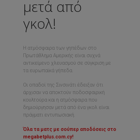
μετά από
γκολ!
Η ατμόσφαιρα των γηπέδων στο
Πρωτάθλημα Αμερικής είναι συχνά
αντικείμενο χλευασμού σε σύγκριση με
τα ευρωπαϊκά γήπεδα.
Οι οπαδοί της Σινσινάτι έδειξαν ότι
άρχισαν να αποκτούν ποδοσφαιρική
κουλτούρα και η ατμόσφαιρα που
δημιούργησαν μετά από ένα γκολ είναι
πράγματι εντυπωσιακή.
Όλα τα ματς με σούπερ αποδόσεις στο
megabetplus.com.cy!