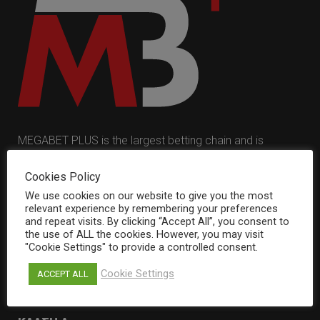
MEGABET PLUS is the largest betting chain and is
considered one of the leading companies in Cyprus.
Cookies Policy
We use cookies on our website to give you the most
relevant experience by remembering your preferences
and repeat visits. By clicking “Accept All”, you consent to
the use of ALL the cookies. However, you may visit
"Cookie Settings" to provide a controlled consent.
Cookie Settings
ACCEPT ALL