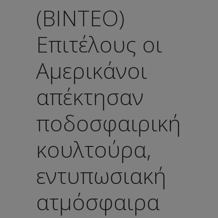
(ΒΙΝΤΕΟ)
Επιτέλους οι
Αμερικάνοι
απέκτησαν
ποδοσφαιρική
κουλτούρα,
εντυπωσιακή
ατμόσφαιρα