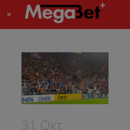
31 Οκτ