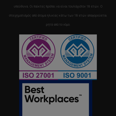
υπεύθυνα. Οι παίκτες πρέπει να είναι τουλάχιστον 18 ετών. Ο
στοιχηματισμός από άτομα ηλικίας κάτω των 18 ετών απαγορεύεται
ρητά από το νόμο.