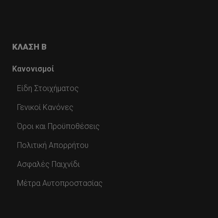
ΚΛΑΣΗ Β
Κανονισμοί
Είδη Στοιχήματος
Γενικοί Κανόνες
Όροι και Προϋποθέσεις
Πολιτική Απορρήτου
Ασφαλές Παιχνίδι
Μέτρα Αυτοπροστασίας