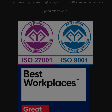
στοιχηματισμός από άτομα ηλικίας κάτω των 18 ετών απαγορεύεται
ρητά από το νόμο.