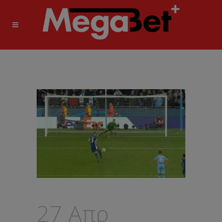
27 Απρ