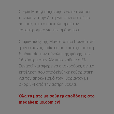
Ο Ερίκ Μπαϊγί επιχείρησε να εκτελέσει
πέναλτι για την Ακτή Ελεφαντοστού με…
no-look, και το αποτέλεσμα ήταν
καταστροφικό για την ομάδα του.
Ο αμυντικός της Μάντσεστερ Γιουνάιτεντ
ήταν ο μόνος παίκτης που αστόχησε στη
διαδικασία των πέναλτι της φάσης των
16 κόντρα στην Αίγυπτο, καθώς ο Ελ
Σενάουϊ κατάφερε να αποκρούσει, σε μια
εκτέλεση που αποδείχθηκε καθοριστική
για τον αποκλεισμό των Ιβοριανών με
σκορ 5-4 από την άσπρη βούλα.
Όλα τα ματς με σούπερ αποδόσεις στο
megabetplus.com.cy!