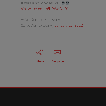
It was a no-look as well
pic.twitter.com/6HPWqAklON
— No Context Eric Bailly
(@NoContextBailly)
January 26, 2022
Share
Print page