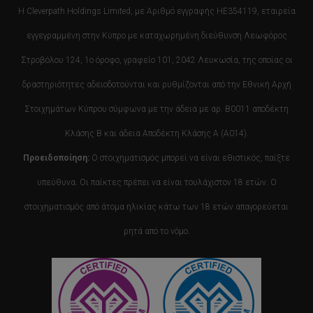
Η Cleverpath Holdings Limited, με Αριθμό εγγραφής HE354119, εταιρεία
εγγεγραμμένη στην Κύπρο με καταχωρημένη διεύθυνση Λεωφόρος
Στροβόλου 124, 1ο όροφο, γραφείο 101, 2042 Λευκωσία, της οποίας οι
δραστηριότητες αδειοδοτούνται και ρυθμίζονται από την Εθνική Αρχή
Στοιχημάτων Κύπρου σύμφωνα με την άδεια με αρ. B0011 αποδέκτη
Κλάσης Β και άδεια Αποδέκτη Κλάσης Α (Α014).
Προειδοποίηση:
Ο στοιχηματισμός μπορεί να είναι εθιστικός, παίξτε
υπεύθυνα. Οι παίκτες πρέπει να είναι τουλάχιστον 18 ετών. Ο
στοιχηματισμός από άτομα ηλικίας κάτω των 18 ετών απαγορεύεται
ρητά από το νόμο.