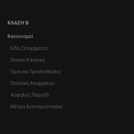
ΚΛΑΣΗ Β
Κανονισμοί
Είδη Στοιχήματος
Γενικοί Κανόνες
Όροι και Προϋποθέσεις
Πολιτική Απορρήτου
Ασφαλές Παιχνίδι
Μέτρα Αυτοπροστασίας