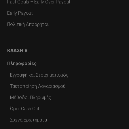
Fast Goals – Early Over Payout
Early Payout
Πολιτική Απορρήτου
ΚΛΑΣΗ Β
Πληροφορίες
Εγγραφή και Στοιχηματισμός
Ταυτοποίηση Λογαριασμού
Μέθοδοι Πληρωμής
Όροι Cash Out
Συχνά Ερωτήματα