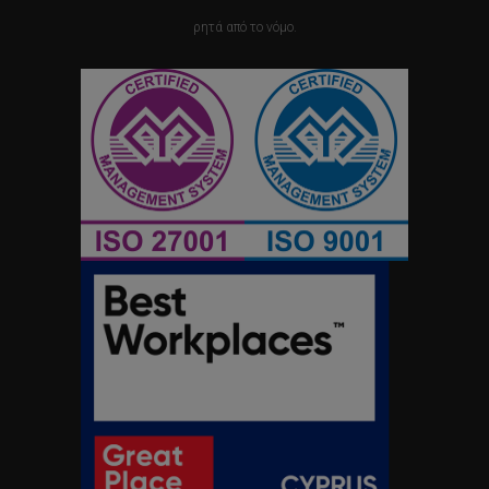
ρητά από το νόμο.