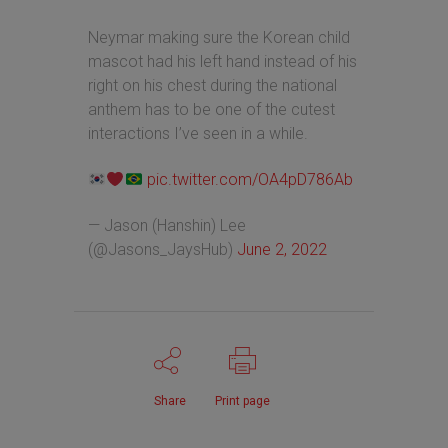
Neymar making sure the Korean child
mascot had his left hand instead of his
right on his chest during the national
anthem has to be one of the cutest
interactions I’ve seen in a while.
pic.twitter.com/OA4pD786Ab
— Jason (Hanshin) Lee
(@Jasons_JaysHub)
June 2, 2022
Share
Print page