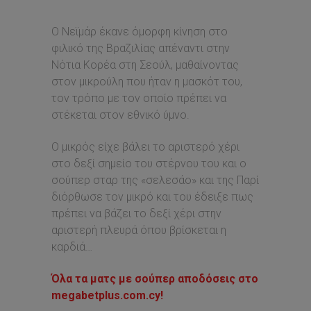
Ο Νεϊμάρ έκανε όμορφη κίνηση στο
φιλικό της Βραζιλίας απέναντι στην
Νότια Κορέα στη Σεούλ, μαθαίνοντας
στον μικρούλη που ήταν η μασκότ του,
τον τρόπο με τον οποίο πρέπει να
στέκεται στον εθνικό ύμνο.
Ο μικρός είχε βάλει το αριστερό χέρι
στο δεξί σημείο του στέρνου του και ο
σούπερ σταρ της «σελεσάο» και της Παρί
διόρθωσε τον μικρό και του έδειξε πως
πρέπει να βάζει το δεξί χέρι στην
αριστερή πλευρά όπου βρίσκεται η
καρδιά…
Όλα τα ματς με σούπερ αποδόσεις στο
megabetplus.com.cy!