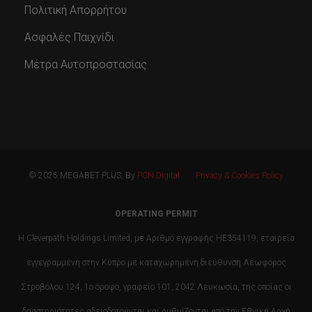
Πολιτική Απορρήτου
Ασφαλές Παιχνίδι
Μέτρα Αυτοπροστασίας
© 2025 MEGABET PLUS. By
PCN Digital
Privacy & Cookies Policy
OPERATING PERMIT
Η Cleverpath Holdings Limited, με Αριθμό εγγραφής HE354119, εταιρεία
εγγεγραμμένη στην Κύπρο με καταχωρημένη διεύθυνση Λεωφόρος
Στροβόλου 124, 1ο όροφο, γραφείο 101, 2042 Λευκωσία, της οποίας οι
δραστηριότητες αδειοδοτούνται και ρυθμίζονται από την Εθνική Αρχή