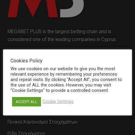
MEGABET PLUS is the largest betting chain and is
considered one of the leading companies in Cyprus.
Cookies Policy
We use cookies on our website to give you the most
relevant experience by remembering your preferences
and repeat visits. By clicking “Accept All”, you consent to
the use of ALL the cookies. However, you may visit
"Cookie Settings" to provide a controlled consent.
Cookie Settings
ACCEPT ALL
ΚΛΑΣΗ Α
Γενικοί Κανονισμοί Στοιχημάτων
Είδη Στοιχήματος