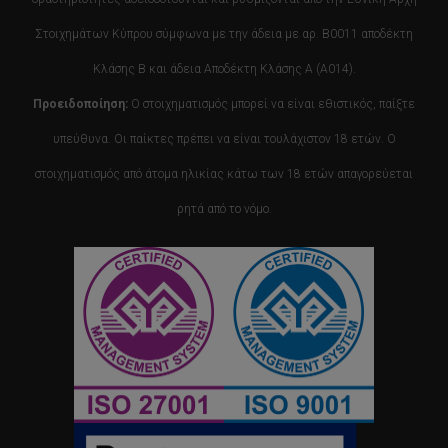
Στοιχημάτων Κύπρου σύμφωνα με την άδεια με αρ. B0011 αποδέκτη
Κλάσης Β και άδεια Αποδέκτη Κλάσης Α (Α014).
Προειδοποίηση:
Ο στοιχηματισμός μπορεί να είναι εθιστικός, παίξτε
υπεύθυνα. Οι παίκτες πρέπει να είναι τουλάχιστον 18 ετών. Ο
στοιχηματισμός από άτομα ηλικίας κάτω των 18 ετών απαγορεύεται
ρητά από το νόμο.