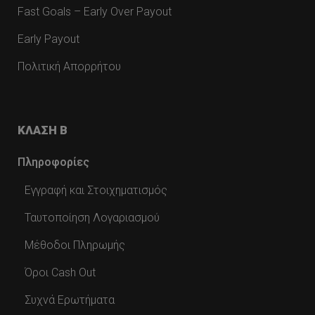
Fast Goals – Early Over Payout
Early Payout
Πολιτική Απορρήτου
ΚΛΑΣΗ Β
Πληροφορίες
Εγγραφή και Στοιχηματισμός
Ταυτοποίηση Λογαριασμού
Μέθοδοι Πληρωμής
Όροι Cash Out
Συχνά Ερωτήματα