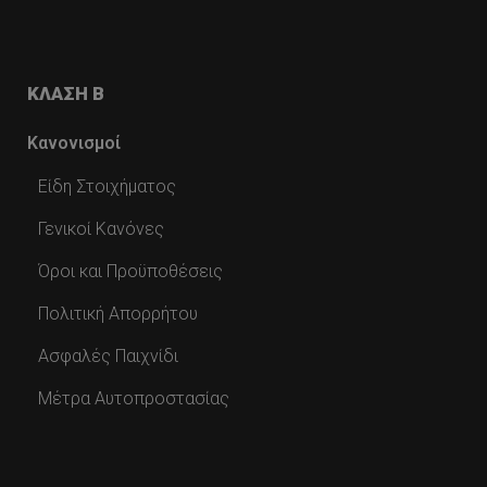
ΚΛΑΣΗ Β
Κανονισμοί
Είδη Στοιχήματος
Γενικοί Κανόνες
Όροι και Προϋποθέσεις
Πολιτική Απορρήτου
Ασφαλές Παιχνίδι
Μέτρα Αυτοπροστασίας