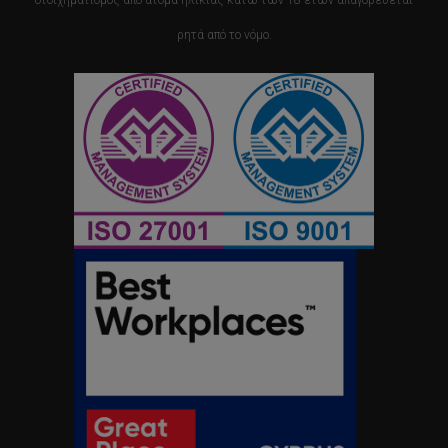
στοιχηματισμός από άτομα ηλικίας κάτω των 18 ετών απαγορεύεται
ρητά από το νόμο.