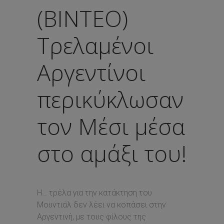
(ΒΙΝΤΕΟ)
Τρελαμένοι
Αργεντίνοι
περικύκλωσαν
τον Μέσι μέσα
στο αμάξι του!
Η… τρέλα για την κατάκτηση του
Μουντιάλ δεν λέει να κοπάσει στην
Αργεντινή, με τους φίλους της