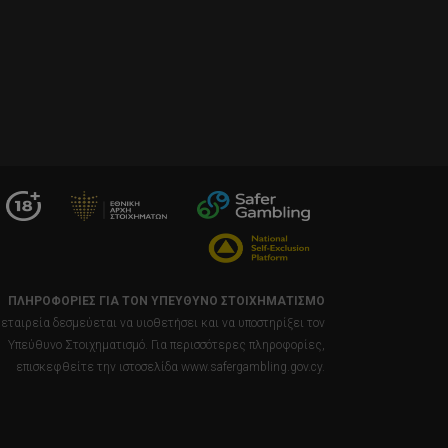
ΠΛΗΡΟΦΟΡΙΕΣ ΓΙΑ ΤΟΝ ΥΠΕΥΘΥΝΟ ΣΤΟΙΧΗΜΑΤΙΣΜΟ
 εταιρεία δεσμεύεται να υιοθετήσει και να υποστηρίξει τον
Υπεύθυνο Στοιχηματισμό. Για περισσότερες πληροφορίες,
επισκεφθείτε την ιστοσελίδα www.safergambling.gov.cy.