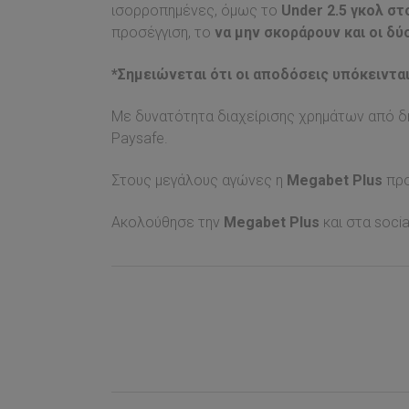
ισορροπημένες, όμως το
Under 2.5 γκολ στ
προσέγγιση, το
να μην σκοράρουν και οι δύ
*Σημειώνεται ότι οι αποδόσεις υπόκεινται
Με δυνατότητα διαχείρισης χρημάτων από δη
Paysafe.
Στους μεγάλους αγώνες η
Megabet Plus
προ
Ακολούθησε την
Megabet Plus
και στα socia