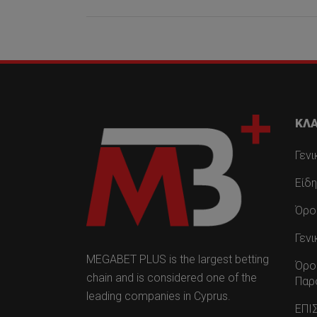
ΚΛΑ
Γενι
Είδ
Όρο
Γενι
MEGABET PLUS is the largest betting
Όρο
chain and is considered one of the
Παρ
leading companies in Cyprus.
ΕΠΙ