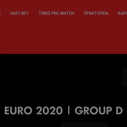
E
FAST BET
ΤΙΜΈΣ PRE-MATCH
ΠΡΑΚΤΟΡΕΊΑ
ΚΑΡΙ