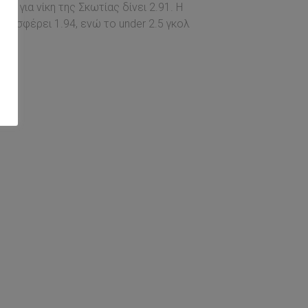
νώ για νίκη της Σκωτίας δίνει 2.91. Η
προσφέρει 1.94, ενώ το under 2.5 γκολ