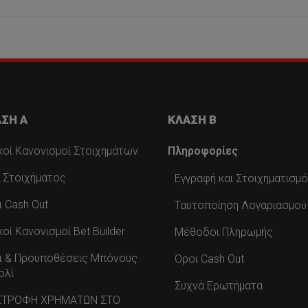
ΣΗ Α
ΚΛΑΣΗ Β
κοί Κανονισμοί Στοιχημάτων
Πληροφορίες
η Στοιχήματος
Εγγραφή και Στοιχηματισμ
ι Cash Out
Ταυτοποίηση Λογαριασμού
κοί Κανονισμοί Bet Builder
Μέθοδοι Πληρωμής
ι & Προϋποθέσεις Μπόνους
Όροι Cash Out
ολί
Συχνά Ερωτήματα
ΣΤΡΟΦΗ ΧΡΗΜΑΤΩΝ ΣΤΟ