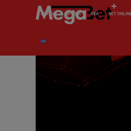
ΑΡΧΙΚΉ
ΠΡΟΦΊΛ
ΝΈΑ
BET ONLIN