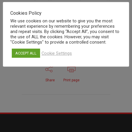
με τραπεζικό έμβασμα, πιστωτική κάρτα
και Paysafe.
Cookies Policy
We use cookies on our website to give you the most
Στους μεγάλους αγώνες η
Megabet Plus
relevant experience by remembering your preferences
and repeat visits. By clicking “Accept All”, you consent to
προσφέρει σούπερ προσφορές που
the use of ALL the cookies. However, you may visit
ανεβαίνουν live κάθε μέρα.
"Cookie Settings" to provide a controlled consent.
Cookie Settings
ACCEPT ALL
Share
Print page