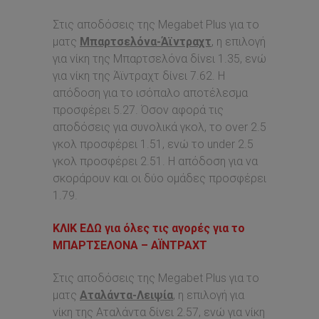
Στις αποδόσεις της Megabet Plus για το
ματς
Μπαρτσελόνα-Άϊντραχτ
, η επιλογή
για νίκη της Μπαρτσελόνα δίνει 1.35, ενώ
για νίκη της Άϊντραχτ δίνει 7.62. Η
απόδοση για το ισόπαλο αποτέλεσμα
προσφέρει 5.27. Όσον αφορά τις
αποδόσεις για συνολικά γκολ, το over 2.5
γκολ προσφέρει 1.51, ενώ το under 2.5
γκολ προσφέρει 2.51. Η απόδοση για να
σκοράρουν και οι δύο ομάδες προσφέρει
1.79.
ΚΛΙΚ ΕΔΩ για όλες τις αγορές για το
ΜΠΑΡΤΣΕΛΟΝΑ – ΑΪΝΤΡΑΧΤ
Στις αποδόσεις της Megabet Plus για το
ματς
Αταλάντα-Λειψία
, η επιλογή για
νίκη της Αταλάντα δίνει 2.57, ενώ για νίκη