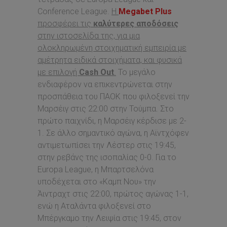
Conference League.
H
Megabet Plus
προσφέρει τις
καλύτερες αποδόσεις
στην ιστοσελίδα της, για μια
ολοκληρωμένη στοιχηματική εμπειρία με
αμέτρητα ειδικά στοιχήματα, και φυσικά
με επιλογή
Cash Out
.
Το μεγάλο
ενδιαφέρον να επικεντρώνεται στην
προσπάθεια του ΠΑΟΚ που φιλοξενεί την
Μαρσέιγ στις 22:00 στην Τούμπα. Στο
πρώτο παιχνίδι, η Μαρσέιγ κέρδισε με 2-
1. Σε άλλο σημαντικό αγώνα, η Αϊντχόφεν
αντιμετωπίσει την Λέστερ στις 19:45,
στην ρεβάνς της ισοπαλίας 0-0. Για το
Europa League, η Μπαρτσελόνα
υποδέχεται στο «Καμπ Νου» την
Άιντραχτ στις 22:00, πρώτος αγώνας 1-1,
ενώ η Αταλάντα φιλοξενεί στο
Μπέργκαμο την Λειψία στις 19:45, στον