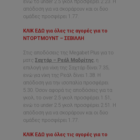
ενώ το under 2.5 γκολ προσφέρει 2.23. Η
απόδοση για να σκοράρουν και οι δύο
ομάδες προσφέρει 1.77.
ΚΛΙΚ ΕΔΩ για όλες τις αγορές για το
ΝΤΟΡΤΜΟΥΝΤ – ΣΕΒΙΛΛΗ
Στις αποδόσεις της Megabet Plus για το
ματς
Σαχτάρ – Ρεάλ Μαδρίτης
, η
επιλογή για νίκη της Σαχτάρ δίνει 7.35,
ενώ για νίκη της Ρεάλ δίνει 1.38. Η
απόδοση για την ισοπαλία προσφέρει
5.30. Όσον αφορά τις αποδόσεις για τα
γκολ, το over 2.5 γκολ προσφέρει 1.51,
ενώ το under 2.5 γκολ προσφέρει 2.51. Η
απόδοση για να σκοράρουν και οι δύο
ομάδες προσφέρει 1.77.
ΚΛΙΚ ΕΔΩ για όλες τις αγορές για το