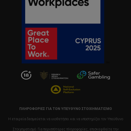
ΠΛΗΡΟΦΟΡΙΕΣ ΓΙΑ ΤΟΝ ΥΠΕΥΘΥΝΟ ΣΤΟΙΧΗΜΑΤΙΣΜΟ
Η εταιρεία δεσμεύεται να υιοθετήσει και να υποστηρίξει τον Υπεύθυνο
Στοιχηματισμό. Για περισσότερες πληροφορίες, επισκεφθείτε την