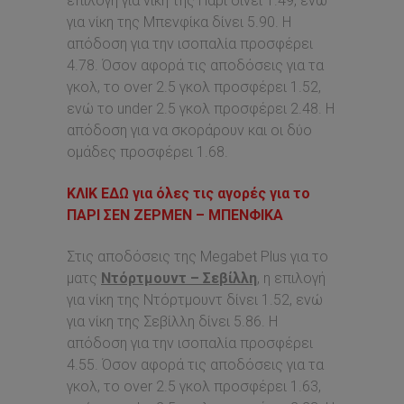
επιλογή για νίκη της Παρί δίνει 1.49, ενώ
για νίκη της Μπενφίκα δίνει 5.90. Η
απόδοση για την ισοπαλία προσφέρει
4.78. Όσον αφορά τις αποδόσεις για τα
γκολ, το over 2.5 γκολ προσφέρει 1.52,
ενώ το under 2.5 γκολ προσφέρει 2.48. Η
απόδοση για να σκοράρουν και οι δύο
ομάδες προσφέρει 1.68.
ΚΛΙΚ ΕΔΩ για όλες τις αγορές για το
ΠΑΡΙ ΣΕΝ ΖΕΡΜΕΝ – ΜΠΕΝΦΙΚΑ
Στις αποδόσεις της Megabet Plus για το
ματς
Ντόρτμουντ – Σεβίλλη
, η επιλογή
για νίκη της Ντόρτμουντ δίνει 1.52, ενώ
για νίκη της Σεβίλλη δίνει 5.86. Η
απόδοση για την ισοπαλία προσφέρει
4.55. Όσον αφορά τις αποδόσεις για τα
γκολ, το over 2.5 γκολ προσφέρει 1.63,