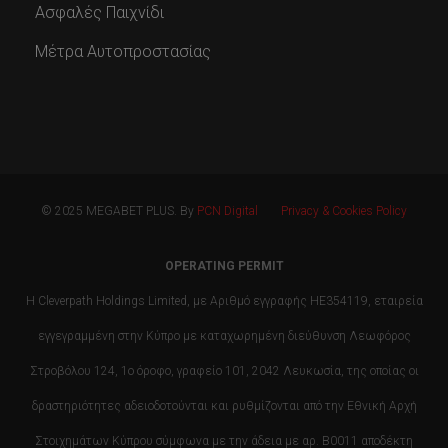
Ασφαλές Παιχνίδι
Μέτρα Αυτοπροστασίας
© 2025 MEGABET PLUS. By
PCN Digital
Privacy & Cookies Policy
OPERATING PERMIT
Η Cleverpath Holdings Limited, με Αριθμό εγγραφής HE354119, εταιρεία
εγγεγραμμένη στην Κύπρο με καταχωρημένη διεύθυνση Λεωφόρος
Στροβόλου 124, 1ο όροφο, γραφείο 101, 2042 Λευκωσία, της οποίας οι
δραστηριότητες αδειοδοτούνται και ρυθμίζονται από την Εθνική Αρχή
Στοιχημάτων Κύπρου σύμφωνα με την άδεια με αρ. B0011 αποδέκτη