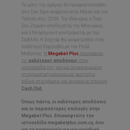
Το ματς της ημέρας θα πραγματοποιηθεί
στο Σαν Σίρο ανάμεσα στην Μίλαν και την
Τσέλσι στις 22:00. Την ίδια ώρα, η Παρί
Σεν Ζερμέν υποδέχεται την Μπενφίκα,
και η Ντόρτμουντ κοντράρεται με την
Σεβίλλη. Η Σαχτάρ θα αναμετρηθεί στην
ουδέτερη Βαρσοβία με την Ρεάλ
Μαδρίτης.
H
Megabet Plus
προσφέρει
τις
καλύτερες αποδόσεις
στην
ιστοσελίδα της, για μια ολοκληρωμένη
στοιχηματική εμπειρία με αμέτρητα
ειδικά στοιχήματα, και φυσικά με επιλογή
Cash Out
.
Όπως πάντα, οι καλύτερες αποδόσεις
και οι περισσότερες επιλογές στην
Megabet Plus. Επισκεφτείτε την
ιστοσελίδα megabetplus.com.cy, όσο
και τα πρακτορεία για μια μοναδική