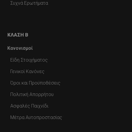
Συχνά Ερωτήματα
ΚΛΑΣΗ Β
Κανονισμοί
Είδη Στοιχήματος
Γενικοί Κανόνες
Όροι και Προϋποθέσεις
Πολιτική Απορρήτου
Ασφαλές Παιχνίδι
Μέτρα Αυτοπροστασίας