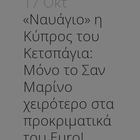
17 Οκτ
«Ναυάγιο» η
Κύπρος του
Κετσπάγια:
Μόνο το Σαν
Μαρίνο
χειρότερο στα
προκριματικά
του Euro!