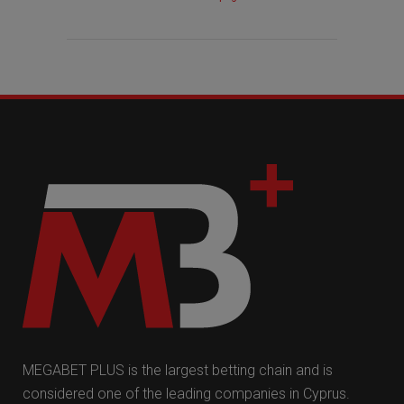
MEGABET PLUS is the largest betting chain and is
considered one of the leading companies in Cyprus.