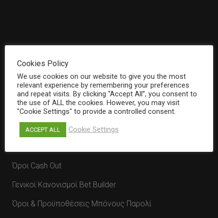
Cookies Policy
We use cookies on our website to give you the most
relevant experience by remembering your preferences
and repeat visits. By clicking “Accept All”, you consent to
the use of ALL the cookies. However, you may visit
ΚΛΑΣΗ Α
"Cookie Settings" to provide a controlled consent.
Γενικοί Κανονισμοί Στοιχημάτων
Cookie Settings
ACCEPT ALL
Είδη Στοιχήματος
Όροι Cash Out
Γενικοί Κανονισμοί Bet Builder
Όροι & Προϋποθέσεις Μπόνους Παρολί