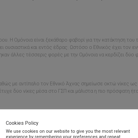
υ. Η Ομόνοια είναι ξεκάθαρο φαβορί για την κατάκτηση του τ
ει ουσιαστικά και εντός έδρας. Ωστόσο ο Εθνικός έχει τον εν
καν άλλες τέσσερις φορές με την Ομόνοια να κερδίζει δύο φορ
 καθώς με αντίπαλο τον Εθνικό Άχνας σημείωσε οκτώ νίκες 
πέτυχε δύο νίκες μέσα στο ΓΣΠ και μάλιστα η πιο πρόσφατη ή
υ Europa Conference League στα Τίρανα. Η Ρόμα φτάνει για 3
σει ευρωπαϊκό τρόπαιο. Η Φέγενορντ αγωνίζεται για τέταρτη 
Cookies Policy
ών (1970) και δύο Κύπελλα UEFA (1974, 2002).
We use cookies on our website to give you the most relevant
experience by remembering your preferences and repeat