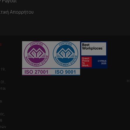
y Payout
ιτική Απορρήτου
es
119,
Η
101,
νται
υ
αι
ός,
18
ετών