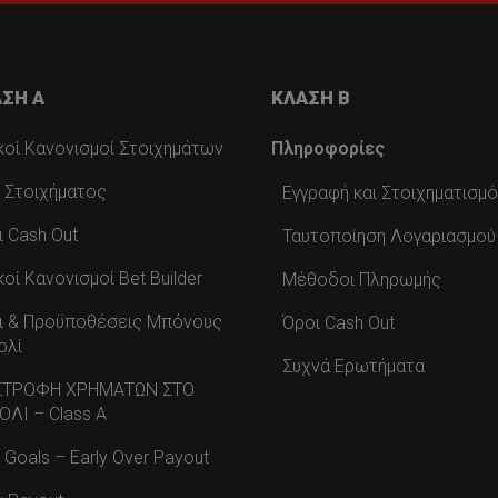
ΣΗ Α
ΚΛΑΣΗ Β
κοί Κανονισμοί Στοιχημάτων
Πληροφορίες
η Στοιχήματος
Εγγραφή και Στοιχηματισμ
ι Cash Out
Ταυτοποίηση Λογαριασμού
κοί Κανονισμοί Bet Builder
Μέθοδοι Πληρωμής
ι & Προϋποθέσεις Μπόνους
Όροι Cash Out
ολί
Συχνά Ερωτήματα
ΣΤΡΟΦΗ ΧΡΗΜΑΤΩΝ ΣΤΟ
ΟΛΙ – Class A
 Goals – Early Over Payout