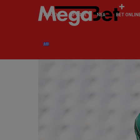
ΑΡΧΙΚΉ
ΠΡΟΦΊΛ
ΝΈΑ
BET ONLIN