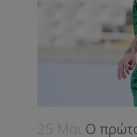
25 Μάι
Ο πρώτο