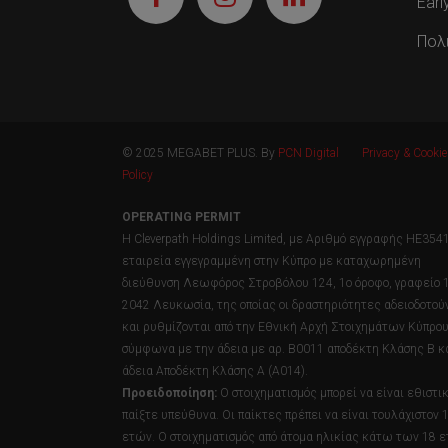
Earl
Πολ
© 2025 MEGABET PLUS. By
PCN Digital
Privacy & Cooki
Policy
OPERATING PERMIT
Η Cleverpath Holdings Limited, με Αριθμό εγγραφής HE354
εταιρεία εγγεγραμμένη στην Κύπρο με καταχωρημένη
διεύθυνση Λεωφόρος Στροβόλου 124, 1ο όροφο, γραφείο 
2042 Λευκωσία, της οποίας οι δραστηριότητες αδειοδοτού
και ρυθμίζονται από την Εθνική Αρχή Στοιχημάτων Κύπρο
σύμφωνα με την άδεια με αρ. B0011 αποδέκτη Κλάσης Β κ
άδεια Αποδέκτη Κλάσης Α (Α014).
Προειδοποίηση:
Ο στοιχηματισμός μπορεί να είναι εθιστικ
παίξτε υπεύθυνα. Οι παίκτες πρέπει να είναι τουλάχιστον 
ετών. Ο στοιχηματισμός από άτομα ηλικίας κάτω των 18 