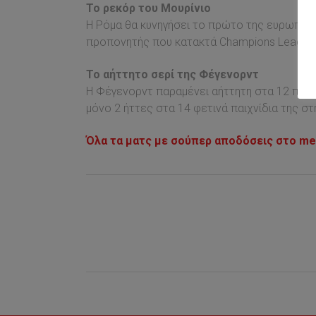
Το ρεκόρ του Μουρίνιο
Η Ρόμα θα κυνηγήσει το πρώτο της ευρωπαϊκ
προπονητής που κατακτά Champions League, 
Το αήττητο σερί της Φέγενορντ
Η Φέγενορντ παραμένει αήττητη στα 12 παιχν
μόνο 2 ήττες στα 14 φετινά παιχνίδια της στ
Όλα τα ματς με σούπερ αποδόσεις στο me