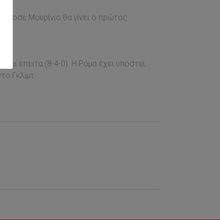
 ο Ζοσέ Μουρίνιο θα γίνει ο πρώτος
και έπειτα (8-4-0). Η Ρόμα έχει υποστεί
το Γκλιμτ.