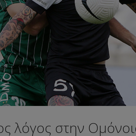
ς λόγος στην Ομόνοια