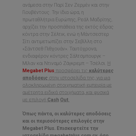
ανάμεσα στην Παρί Σεν Ζερμέν και στην
Γιουβέντους. Την ίδια ώρα, η
πρωταθλήτρια Ευρώπης, Ρεάλ Μαδρίτης,
αρχίζει την προσπάθεια της εκτός έδρας
κόντρα στην Σέλτικ, ενώ η Μάντσεστερ
Σίτι αντιμετωπίζει στην Σεβίλλη στο
«Σάντσεθ Πιθχουάν». Ταυτόχρονα,
ενδιαφέρον κόντρες Σάλτσμπουργκ –
Μίλαν και Ντιναμό Ζάγκρεμπ – Τσέλσι.
H
Megabet
Plus
προσφέρει τις
καλύτερες
αποδόσεις
στην ιστοσελίδα της, για μια
ολοκληρωμένη στοιχηματική εμπειρία με
αμέτρητα ειδικά στοιχήματα, και φυσικά
με επιλογή
Cash
Out
.
Όπως πάντα, οι καλύτερες αποδόσεις
και οι περισσότερες επιλογές στην
Megabet
Plus
. Επισκεφτείτε την
ιστοσελίδα
megabetplus
.
com
.
cy
, όσο