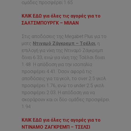
ομάδες προσφέρει 1.65.
ΚΛΙΚ ΕΔΩ για όλες τις αγορές για το
ΣΑΛΤΣΜΠΟΥΡΓΚ – ΜΙΛΑΝ
Στις αποδόσεις της Megabet Plus για το
ματς
Ντιναμό Ζάγκρεμπ – Τσέλσι
, η
επιλογή για νίκη της Ντιναμό Ζάγκρεμπ
δίνει 6.33, ενώ για νίκη της Τσέλσι δίνει
1.48. Η απόδοση για την ισοπαλία
προσφέρει 4.41. Όσον αφορά τις
αποδόσεις για τα γκολ, το over 2.5 γκολ
προσφέρει 1.76, ενώ το under 2.5 γκολ
προσφέρει 2.03. Η απόδοση για να
σκοράρουν και οι δύο ομάδες προσφέρει
1.94.
ΚΛΙΚ ΕΔΩ για όλες τις αγορές για το
ΝΤΙΝΑΜΟ ΖΑΓΚΡΕΜΠ – ΤΣΕΛΣΙ