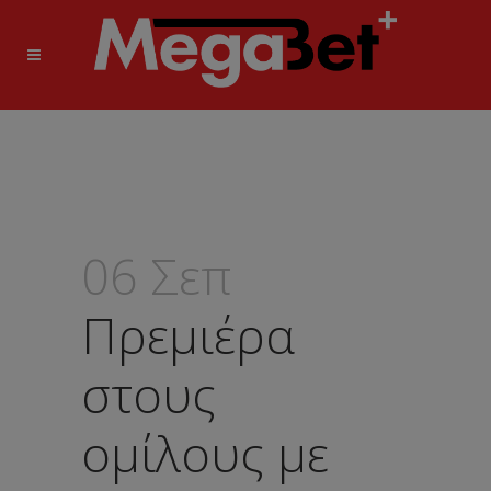
06 Σεπ
Πρεμιέρα
στους
ομίλους με