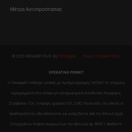
Μέτρα Αυτοπροστασίας
© 2025 MEGABET PLUS. By
PCN Digital
Privacy & Cookies Policy
OPERATING PERMIT
Η Cleverpath Holdings Limited, με Αριθμό εγγραφής HE354119, εταιρεία
εγγεγραμμένη στην Κύπρο με καταχωρημένη διεύθυνση Λεωφόρος
Στροβόλου 124, 1ο όροφο, γραφείο 101, 2042 Λευκωσία, της οποίας οι
δραστηριότητες αδειοδοτούνται και ρυθμίζονται από την Εθνική Αρχή
Στοιχημάτων Κύπρου σύμφωνα με την άδεια με αρ. B0011 αποδέκτη