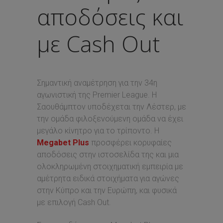
αποδόσεις και
με Cash Out
Σημαντική αναμέτρηση για την 34η
αγωνιστική της Premier League. Η
Σαουθάμπτον υποδέχεται την Λέστερ, με
την ομάδα φιλοξενούμενη ομάδα να έχει
μεγάλο κίνητρο για το τρίποντο. Η
Megabet Plus
προσφέρει κορυφαίες
αποδόσεις στην ιστοσελίδα της και μια
ολοκληρωμένη στοιχηματική εμπειρία με
αμέτρητα ειδικά στοιχήματα για αγώνες
στην Κύπρο και την Ευρώπη, και φυσικά
με επιλογή Cash Out.