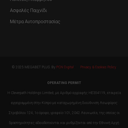
Ασφαλές Παιχνίδι
Μέτρα Αυτοπροστασίας
© 2025 MEGABET PLUS. By
PCN Digital
Privacy & Cookies Policy
OPERATING PERMIT
Η Cleverpath Holdings Limited, με Αριθμό εγγραφής HE354119, εταιρεία
εγγεγραμμένη στην Κύπρο με καταχωρημένη διεύθυνση Λεωφόρος
Στροβόλου 124, 1ο όροφο, γραφείο 101, 2042 Λευκωσία, της οποίας οι
δραστηριότητες αδειοδοτούνται και ρυθμίζονται από την Εθνική Αρχή