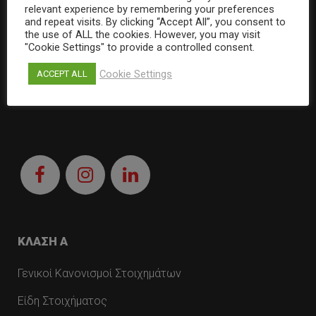
relevant experience by remembering your preferences
and repeat visits. By clicking “Accept All”, you consent to
the use of ALL the cookies. However, you may visit
"Cookie Settings" to provide a controlled consent.
MEGABET PLUS is the largest betting chain and is
Cookie Settings
ACCEPT ALL
considered one of the leading companies in Cyprus.
ΚΛΑΣΗ Α
Γενικοί Κανονισμοί Στοιχημάτων
Είδη Στοιχήματος