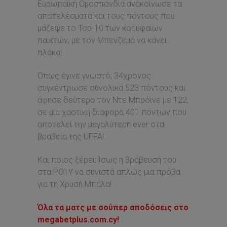
Ευρωπαϊκή Ομοσπονδία ανακοίνωσε τα
αποτελέσματα και τους πόντους που
μάζεψε το Top-10 των κορυφαίων
παικτών, με τον Μπενζεμά να κάνει…
πλάκα!
Όπως έγινε γνωστό, 34χρονος
συγκέντρωσε συνολικά 523 πόντους και
άφησε δεύτερο τον Ντε Μπρόινε με 122,
σε μια χαοτική διαφορά 401 πόντων που
αποτελεί την μεγαλύτερη ever στα
βραβεία της UEFA!
Και ποιος ξέρει; Ίσως η βράβευσή του
στα POTY να συνιστά απλώς μια πρόβα
για τη Χρυσή Μπάλα!
Όλα τα ματς με σούπερ αποδόσεις στο
megabetplus.com.cy!