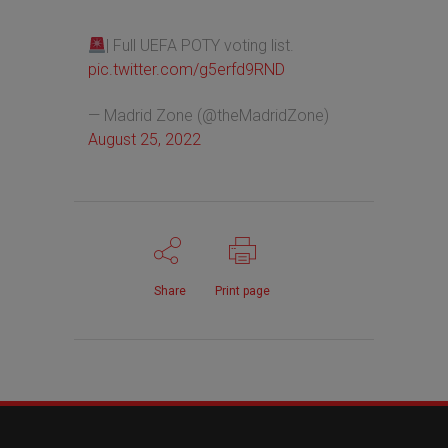
| Full UEFA POTY voting list.
pic.twitter.com/g5erfd9RND
— Madrid Zone (@theMadridZone)
August 25, 2022
Share
Print page