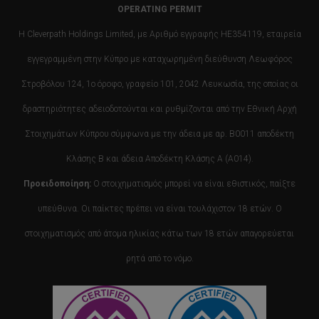
OPERATING PERMIT
Η Cleverpath Holdings Limited, με Αριθμό εγγραφής HE354119, εταιρεία
εγγεγραμμένη στην Κύπρο με καταχωρημένη διεύθυνση Λεωφόρος
Στροβόλου 124, 1ο όροφο, γραφείο 101, 2042 Λευκωσία, της οποίας οι
δραστηριότητες αδειοδοτούνται και ρυθμίζονται από την Εθνική Αρχή
Στοιχημάτων Κύπρου σύμφωνα με την άδεια με αρ. B0011 αποδέκτη
Κλάσης Β και άδεια Αποδέκτη Κλάσης Α (Α014).
Προειδοποίηση:
Ο στοιχηματισμός μπορεί να είναι εθιστικός, παίξτε
υπεύθυνα. Οι παίκτες πρέπει να είναι τουλάχιστον 18 ετών. Ο
στοιχηματισμός από άτομα ηλικίας κάτω των 18 ετών απαγορεύεται
ρητά από το νόμο.