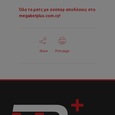
Όλα τα ματς με σούπερ αποδόσεις στο
megabetplus.com.cy!
Share
Print page