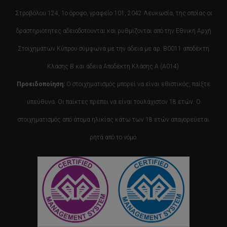
Στροβόλου 124, 1ο όροφο, γραφείο 101, 2042 Λευκωσία, της οποίας οι
δραστηριότητες αδειοδοτούνται και ρυθμίζονται από την Εθνική Αρχή
Στοιχημάτων Κύπρου σύμφωνα με την άδεια με αρ. B0011 αποδέκτη
Κλάσης Β και άδεια Αποδέκτη Κλάσης Α (Α014).
Προειδοποίηση:
Ο στοιχηματισμός μπορεί να είναι εθιστικός, παίξτε
υπεύθυνα. Οι παίκτες πρέπει να είναι τουλάχιστον 18 ετών. Ο
στοιχηματισμός από άτομα ηλικίας κάτω των 18 ετών απαγορεύεται
ρητά από το νόμο.