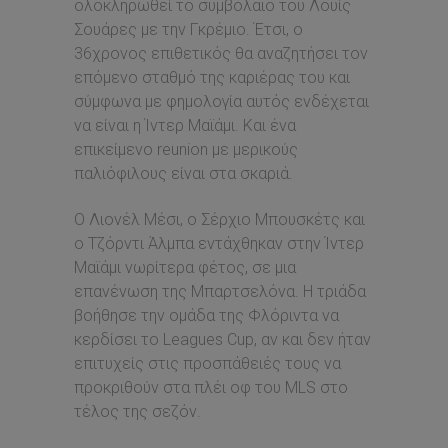
ολοκληρωθεί το συμβόλαιο του Λουίς
Σουάρες με την Γκρέμιο. Έτσι, ο
36χρονος επιθετικός θα αναζητήσει τον
επόμενο σταθμό της καριέρας του και
σύμφωνα με φημολογία αυτός ενδέχεται
να είναι η Ίντερ Μαϊάμι. Και ένα
επικείμενο reunion με μερικούς
παλιόφιλους είναι στα σκαριά.
Ο Λιονέλ Μέσι, ο Σέρχιο Μπουσκέτς και
ο Τζόρντι Άλμπα εντάχθηκαν στην Ίντερ
Μαϊάμι νωρίτερα φέτος, σε μια
επανένωση της Μπαρτσελόνα. Η τριάδα
βοήθησε την ομάδα της Φλόριντα να
κερδίσει το Leagues Cup, αν και δεν ήταν
επιτυχείς στις προσπάθειές τους να
προκριθούν στα πλέι οφ του MLS στο
τέλος της σεζόν.