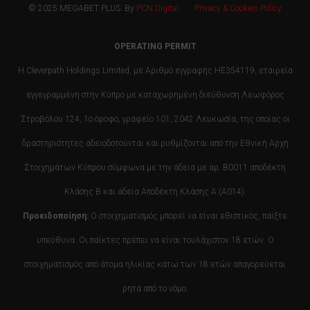
© 2025 MEGABET PLUS. By
PCN Digital
Privacy & Cookies Policy
OPERATING PERMIT
Η Cleverpath Holdings Limited, με Αριθμό εγγραφής HE354119, εταιρεία
εγγεγραμμένη στην Κύπρο με καταχωρημένη διεύθυνση Λεωφόρος
Στροβόλου 124, 1ο όροφο, γραφείο 101, 2042 Λευκωσία, της οποίας οι
δραστηριότητες αδειοδοτούνται και ρυθμίζονται από την Εθνική Αρχή
Στοιχημάτων Κύπρου σύμφωνα με την άδεια με αρ. B0011 αποδέκτη
Κλάσης Β και άδεια Αποδέκτη Κλάσης Α (Α014).
Προειδοποίηση:
Ο στοιχηματισμός μπορεί να είναι εθιστικός, παίξτε
υπεύθυνα. Οι παίκτες πρέπει να είναι τουλάχιστον 18 ετών. Ο
στοιχηματισμός από άτομα ηλικίας κάτω των 18 ετών απαγορεύεται
ρητά από το νόμο.