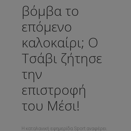
βόμβα το
επόμενο
καλοκαίρι; Ο
Τσάβι ζήτησε
την
επιστροφή
του Μέσι!
Η καταλανική εφημερίδα Sport αναφέρει