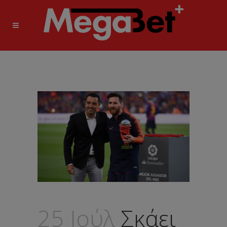
25 Ιούλ
Σκάει