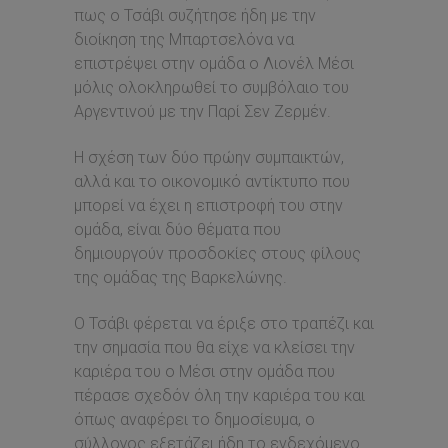
πως ο Τσάβι συζήτησε ήδη με την
διοίκηση της Μπαρτσελόνα να
επιστρέψει στην ομάδα ο Λιονέλ Μέσι
μόλις ολοκληρωθεί το συμβόλαιο του
Αργεντινού με την Παρί Σεν Ζερμέν.
Η σχέση των δύο πρώην συμπαικτών,
αλλά και το οικονομικό αντίκτυπο που
μπορεί να έχει η επιστροφή του στην
ομάδα, είναι δύο θέματα που
δημιουργούν προσδοκίες στους φίλους
της ομάδας της Βαρκελώνης.
Ο Τσάβι φέρεται να έριξε στο τραπέζι και
την σημασία που θα είχε να κλείσει την
καριέρα του ο Μέσι στην ομάδα που
πέρασε σχεδόν όλη την καριέρα του και
όπως αναφέρει το δημοσίευμα, ο
σύλλογος εξετάζει ήδη το ενδεχόμενο