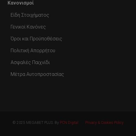
Κανονισμοί
Είδη Στοιχήματος
Γενικοί Κανόνες
Όροι και Προϋποθέσεις
Πολιτική Απορρήτου
Ασφαλές Παιχνίδι
Μέτρα Αυτοπροστασίας
© 2025 MEGABET PLUS. By
PCN Digital
Privacy & Cookies Policy