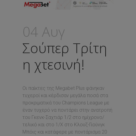
04 Αυγ
Σούπερ Τρίτη
η χτεσινή!
Οι παίκτες της Megabet Plus φάνηκαν
τυχεροί και κέρδισαν μεγάλα ποσά στα
προκριματικά του Champions League με
έναν τυχερό να ποντάρει στην ανατροπή
του Γκενκ-Σαχτιάρ 1/2 στο ημίχρονο/
τελικό και στο 1/Χ στο Κλουζ-Γιούνγκ
Μπόις και κατάφερε με ποντάρισμα 20