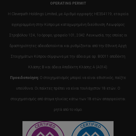
OPERATING PERMIT
Η Cleverpath Holdings Limited, με Αριθμό εγγραφής HE354119, εταιρεία
εγγεγραμμένη στην Κύπρο με καταχωρημένη διεύθυνση Λεωφόρος
Στροβόλου 124, 1ο όροφο, γραφείο 101, 2042 Λευκωσία, της οποίας οι
δραστηριότητες αδειοδοτούνται και ρυθμίζονται από την Εθνική Αρχή
Στοιχημάτων Κύπρου σύμφωνα με την άδεια με αρ. B0011 αποδέκτη
Κλάσης Β και άδεια Αποδέκτη Κλάσης Α (Α014).
Προειδοποίηση:
Ο στοιχηματισμός μπορεί να είναι εθιστικός, παίξτε
υπεύθυνα. Οι παίκτες πρέπει να είναι τουλάχιστον 18 ετών. Ο
στοιχηματισμός από άτομα ηλικίας κάτω των 18 ετών απαγορεύεται
ρητά από το νόμο.