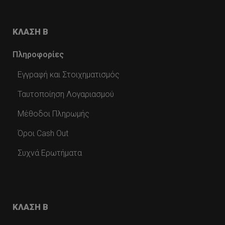
ΚΛΑΣΗ Β
Πληροφορίες
Εγγραφή και Στοιχηματισμός
Ταυτοποίηση Λογαριασμού
Μέθοδοι Πληρωμής
Όροι Cash Out
Συχνά Ερωτήματα
ΚΛΑΣΗ Β