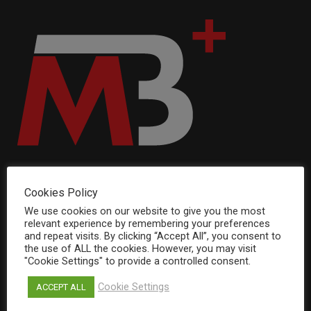
MEGABET PLUS is the largest betting chain and is
Cookies Policy
considered one of the leading companies in Cyprus.
We use cookies on our website to give you the most
relevant experience by remembering your preferences
and repeat visits. By clicking “Accept All”, you consent to
the use of ALL the cookies. However, you may visit
"Cookie Settings" to provide a controlled consent.
Cookie Settings
ACCEPT ALL