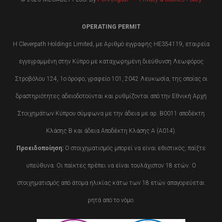
OPERATING PERMIT
Η Cleverpath Holdings Limited, με Αριθμό εγγραφής HE354119, εταιρεία
εγγεγραμμένη στην Κύπρο με καταχωρημένη διεύθυνση Λεωφόρος
Στροβόλου 124, 1ο όροφο, γραφείο 101, 2042 Λευκωσία, της οποίας οι
δραστηριότητες αδειοδοτούνται και ρυθμίζονται από την Εθνική Αρχή
Στοιχημάτων Κύπρου σύμφωνα με την άδεια με αρ. B0011 αποδέκτη
Κλάσης Β και άδεια Αποδέκτη Κλάσης Α (Α014).
Προειδοποίηση:
Ο στοιχηματισμός μπορεί να είναι εθιστικός, παίξτε
υπεύθυνα. Οι παίκτες πρέπει να είναι τουλάχιστον 18 ετών. Ο
στοιχηματισμός από άτομα ηλικίας κάτω των 18 ετών απαγορεύεται
ρητά από το νόμο.