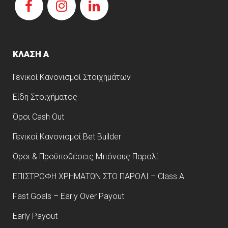
ΚΛΑΣΗ Α
Γενικοί Κανονισμοί Στοιχημάτων
Είδη Στοιχήματος
Όροι Cash Out
Γενικοί Κανονισμοί Bet Builder
Όροι & Προϋποθέσεις Μπόνους Παρολί
ΕΠΙΣΤΡΟΦΗ ΧΡΗΜΑΤΩΝ ΣΤΟ ΠΑΡΟΛΙ – Class A
Fast Goals – Early Over Payout
Early Payout