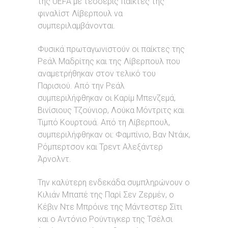
της UEFA με τέσσερις παίκτες της
φιναλίστ Λίβερπουλ να
συμπεριλαμβάνονται.
Φυσικά πρωταγωνιστούν οι παίκτες της
Ρεάλ Μαδρίτης και της Λίβερπουλ που
αναμετρήθηκαν στον τελικό του
Παρισιού. Από την Ρεάλ
συμπεριλήφθηκαν οι Καρίμ Μπενζεμά,
Βινίσιους Τζούνιορ, Λούκα Μόντριτς και
Τιμπό Κουρτουά. Από τη Λίβερπουλ,
συμπεριλήφθηκαν οι: Φαμπίνιο, Βαν Ντάικ,
Ρόμπερτσον και Τρεντ Αλεξάντερ
Άρνολντ.
Την καλύτερη ενδεκάδα συμπληρώνουν ο
Κιλιάν Μπαπέ της Παρί Σεν Ζερμέν, ο
Κέβιν Ντε Μπρόινε της Μάντεστερ Σίτι
και ο Αντόνιο Ρούντιγκερ της Τσέλσι