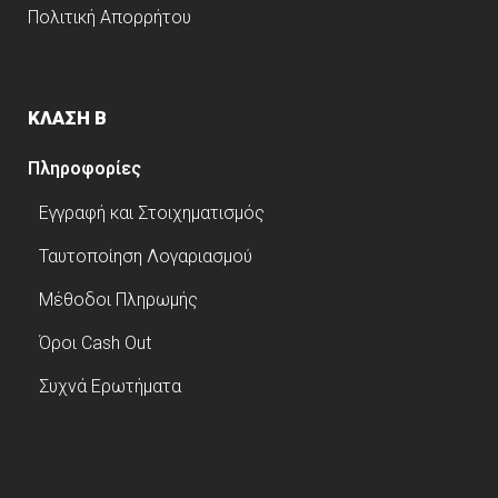
Πολιτική Απορρήτου
ΚΛΑΣΗ Β
Πληροφορίες
Εγγραφή και Στοιχηματισμός
Ταυτοποίηση Λογαριασμού
Μέθοδοι Πληρωμής
Όροι Cash Out
Συχνά Ερωτήματα