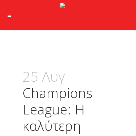
25 Αυγ
Champions
League: Η
καλύτερη