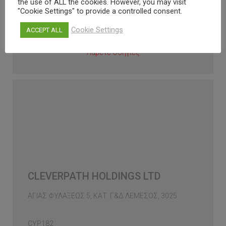
the use of ALL the cookies. However, you may visit
"Cookie Settings" to provide a controlled consent.
CYP015
Cookie Settings
ACCEPT ALL
Λάβετε Οδηγίες
CLEVERPATH HOLDINGS LTD
AΓΙΑΣ ΦΥΛΑΞΕΩΣ 5, ΚΑΤ. Γ&Δ ΛΕΜΕΣΟΣ, 3025
CYP182