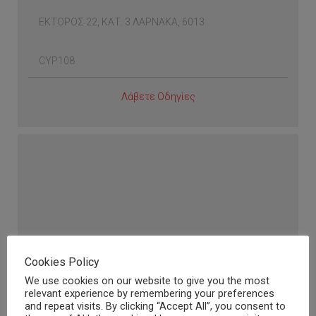
ΕΚΤΟΡΟΣ 22, ΚΑΤ. 3 ΛΑΡΝΑΚΑ, 6013
CYP108
Λάβετε Οδηγίες
Cookies Policy
CLEVERPATH HOLDINGS LTD
We use cookies on our website to give you the most
relevant experience by remembering your preferences
ΛΙΟΣΙΩΝ 2, ΠΟΛΥΚ. ΒΡΟΝΤΗ ΚΑΙ ΖΑΚΟΥ, ΚΑΤ.3
and repeat visits. By clicking “Accept All”, you consent to
ΛΑΡΝΑΚΑ, 6018