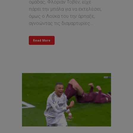
ομάδας, Φλοριάν Τοβέν, είχε
πάρει την μπάλα για να εκτελέσει,
όμως ο Λούκα του την άρπαξε,
αγνοώντας τις διαμαρτυρίες...
Read More