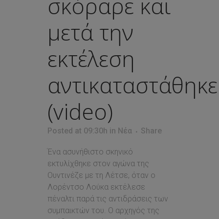
σκόραρε και
μετά την
εκτέλεση
αντικαταστάθηκε
(video)
Posted at 09:30h
in
Νέα
Share
Ένα ασυνήθιστο σκηνικό
εκτυλίχθηκε στον αγώνα της
Ουντινέζε με τη Λέτσε, όταν ο
Λορέντσο Λούκα εκτέλεσε
πέναλτι παρά τις αντιδράσεις των
συμπαικτών του. Ο αρχηγός της