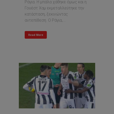
Ράγια. Η μπάλα χάθηκε όμως και η
Γουέστ Χαμ εκμεταλλεύτηκε την
κατάσταση, ξεκινώντας
αντεπίθεση. Ο Ράγια,...
Read More