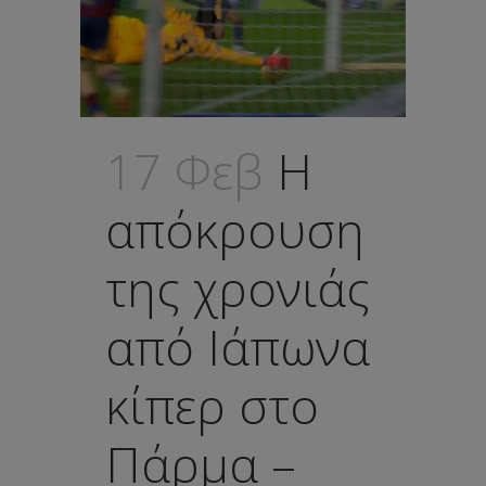
17 Φεβ
Η
απόκρουση
της χρονιάς
από Ιάπωνα
κίπερ στο
Πάρμα –