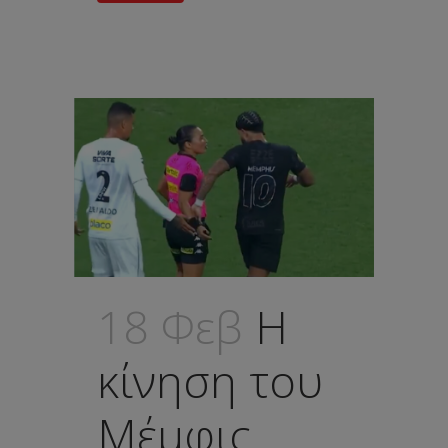
18 Φεβ
Η
κίνηση του
Μέμφις