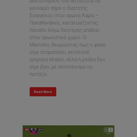
Μια απόφαση που θα συζητιέται
για καιρό πήρε ο διαιτητής
Ευαγγέλου στον αγώνα Λαμία –
Παναθηναϊκός, καταλογίζοντας
πέναλτι λόγω δεύτερης μπάλας
στον αγωνιστικό χώρο. Ο
Μαντσίνι, θεωρώντας πως η φάση
είχε σταματήσει, εκτέλεσε
γρήγορα πλάγιο, αλλά η μπάλα δεν
είχε βγει, με αποτέλεσμα να
πετάξει...
Read More