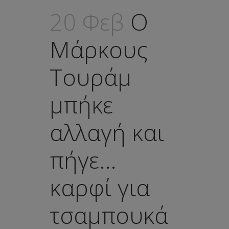
20 Φεβ
Ο
Μάρκους
Τουράμ
μπήκε
αλλαγή και
πήγε…
καρφί για
τσαμπουκά