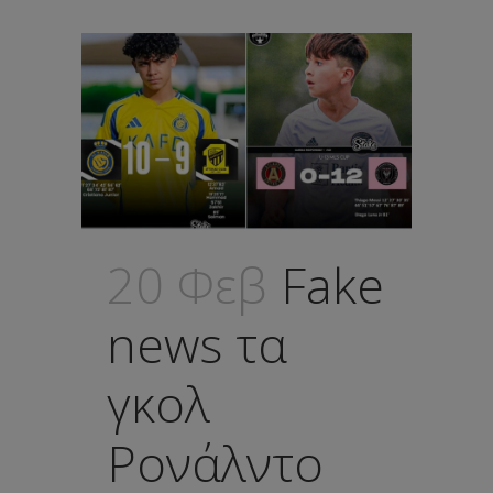
20 Φεβ
Fake
news τα
γκολ
Ρονάλντο