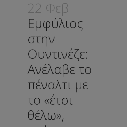
22 Φεβ
Εμφύλιος
στην
Ουντινέζε:
Ανέλαβε το
πέναλτι με
το «έτσι
θέλω»,