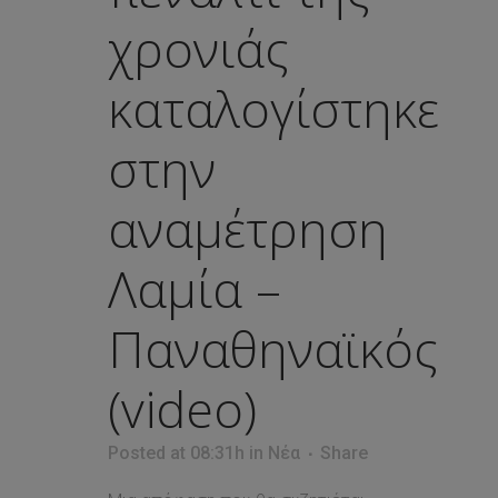
χρονιάς
καταλογίστηκε
στην
αναμέτρηση
Λαμία –
Παναθηναϊκός
(video)
Posted at 08:31h
in
Νέα
Share