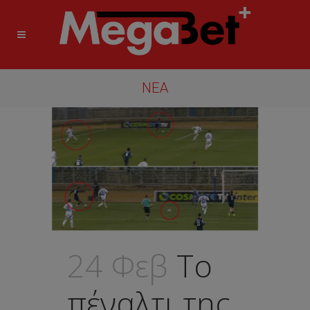
ΝΈΑ
24 Φεβ
Το
πέναλτι της