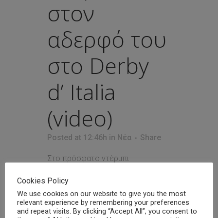
στον
αδερφό του
στο Derby
d’ Italia
(video)
Posted at 12:46h
in
Νέα
Share
Στο πρόσφατο ντέρμπι
Γιουβέντους - Ίντερ, τα δύο
Cookies Policy
αδέλφια Τουράμ, ο Μάρκους και ο
Κεφρέν, βρέθηκαν για πρώτη φορά
We use cookies on our website to give you the most
relevant experience by remembering your preferences
αντίπαλοι στο ιταλικό
and repeat visits. By clicking “Accept All”, you consent to
πρωτάθλημα. Ο Μάρκους, με την