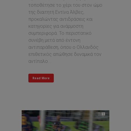
τοποθέτησε το χέρι του στον ώμο
της διαιτητή Εντίνα Άλβες,
προκαλώντας αντιδράσεις και
κατηγορίες για ανάρμοστη
συμπεριφορά. Το περιστατικό
συνέβη μετά από έντονη
αντιπαράθεση, όπου ο Ολλανδός
επιθετικός απώθησε δυναμικά τον
αντίπαλο...
Read More