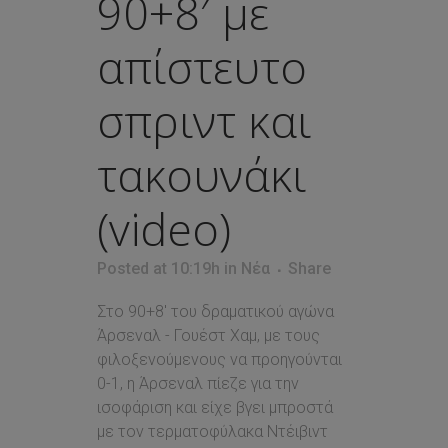
90+8′ με
απίστευτο
σπριντ και
τακουνάκι
(video)
Posted at 10:19h
in
Νέα
Share
Στο 90+8' του δραματικού αγώνα
Άρσεναλ - Γουέστ Χαμ, με τους
φιλοξενούμενους να προηγούνται
0-1, η Άρσεναλ πίεζε για την
ισοφάριση και είχε βγει μπροστά
με τον τερματοφύλακα Ντέιβιντ