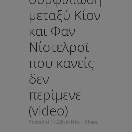
μεταξύ Κίον
και Φαν
Νίστελροϊ
που κανείς
δεν
περίμενε
(video)
Posted at 14:28h
in
Νέα
Share