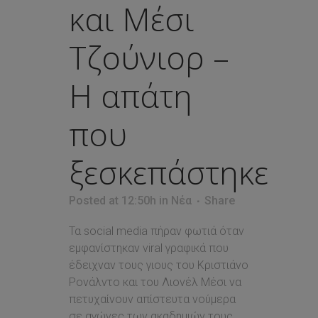
και Μέσι
Τζούνιορ –
Η απάτη
που
ξεσκεπάστηκε
Posted at 12:50h
in
Νέα
Share
Τα social media πήραν φωτιά όταν
εμφανίστηκαν viral γραφικά που
έδειχναν τους γιους του Κριστιάνο
Ρονάλντο και του Λιονέλ Μέσι να
πετυχαίνουν απίστευτα νούμερα
σε αγώνες των ακαδημιών τους.