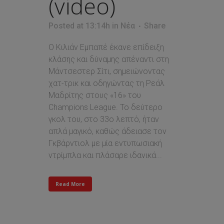
(video)
Posted at 13:14h
in
Νέα
Share
Ο Κιλιάν Εμπαπέ έκανε επίδειξη
κλάσης και δύναμης απέναντι στη
Μάντσεστερ Σίτι, σημειώνοντας
χατ-τρικ και οδηγώντας τη Ρεάλ
Μαδρίτης στους «16» του
Champions League. Το δεύτερο
γκολ του, στο 33ο λεπτό, ήταν
απλά μαγικό, καθώς άδειασε τον
Γκβάρντιολ με μία εντυπωσιακή
ντρίμπλα και πλάσαρε ιδανικά...
Read More