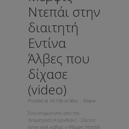
Ντεπάι στην
διαιτητή
Εντίνα
Άλβες που
δίχασε
(video)
Posted at 10:16h
in
Νέα
Share
Ένα στιγμιότυπο από την
αναμέτρηση Κορίνθιανς - Σάντος
έγινε viral, καθώς ο Μέμφις Ντεπάι