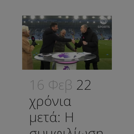
16 Φεβ
22
χρόνια
μετά: Η
συμφιλίωση