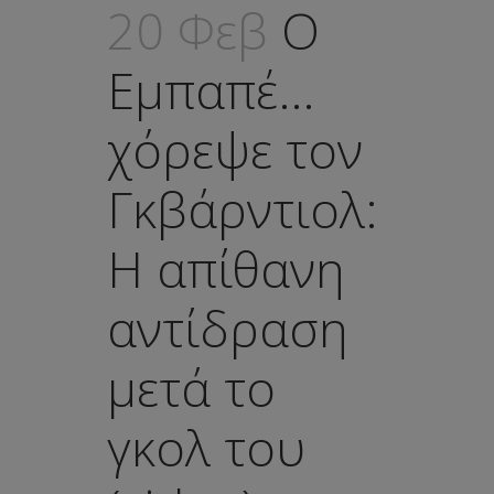
20 Φεβ
Ο
Εμπαπέ…
χόρεψε τον
Γκβάρντιολ:
Η απίθανη
αντίδραση
μετά το
γκολ του