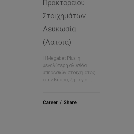
Πρακτορείου
Στοιχημάτων
Λευκωσία
(Λατσιά)
H Megabet Plus, η
μεγαλύτερη αλυσίδα
υπηρεσιών στοιχήματος
στην Κύπρο, ζητά για ...
Career
Share