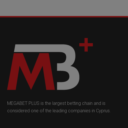
MEGABET PLUS is the largest betting chain and is
considered one of the leading companies in Cyprus.