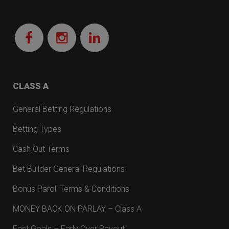
CLASS A
General Betting Regulations
Betting Types
Cash Out Terms
Bet Builder General Regulations
Bonus Paroli Terms & Conditions
MONEY BACK ON PARLAY – Class A
Fast Goals – Early Over Payout