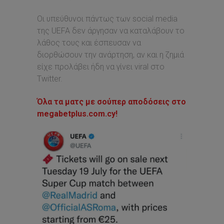
Οι υπεύθυνοι πάντως των social media
της UEFA δεν άργησαν να καταλάβουν το
λάθος τους και έσπευσαν να
διορθώσουν την ανάρτηση, αν και η ζημιά
είχε προλάβει ήδη να γίνει viral στο
Twitter.
Όλα τα ματς με σούπερ αποδόσεις στο
megabetplus.com.cy!