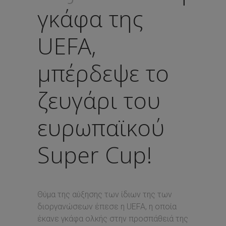
γκάφα της
UEFA,
μπέρδεψε το
ζευγάρι του
ευρωπαϊκού
Super Cup!
Θύμα της αύξησης των ίδιων της των
διοργανώσεων έπεσε η UEFA, η οποία
έκανε γκάφα ολκής στην προσπάθειά της