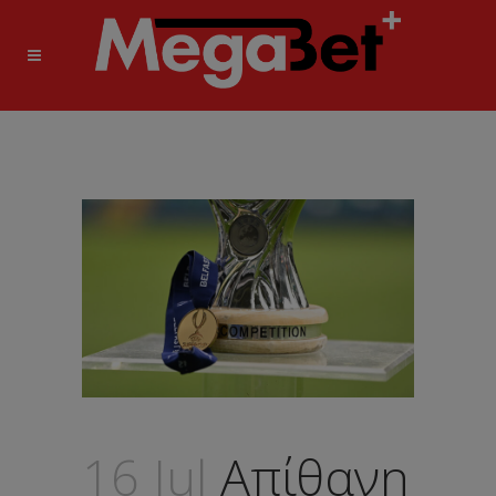
16 Jul
Απίθανη