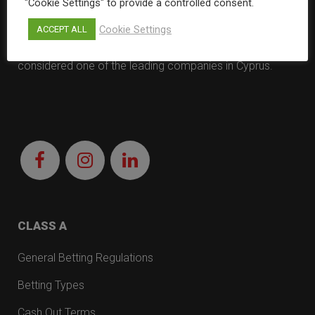
"Cookie Settings" to provide a controlled consent.
Cookie Settings
ACCEPT ALL
MEGABET PLUS is the largest betting chain and is
considered one of the leading companies in Cyprus.
CLASS A
General Betting Regulations
Betting Types
Cash Out Terms