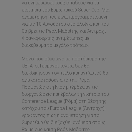
να ενημερώσει τους οπαδούς για τα
εισιτήρια του Ευρωπαϊκού Super Cup. Μια
αναμέτρηση που είναι προγραμματισμένη
για τις 10 Αυγούστου στο Ελσίνκι και που
θα βρει τις Ρεάλ Μαδρίτης και Άιντραχτ
Φρανκφούρτης αντιμέτωπες με
διακύβευμα το μεγάλο τρόπαιο.
Μόνο που σύμφωνα με ποστάρισμα της
UEFA, οι Γερμανοί τελικά δεν θα
διεκδικήσουν τον τίτλο και αντ΄αυτού θα
αντικατασταθούν από τη… Ρόμα.
Προφανώς στη Νιόν μπέρδεψαν τις
διοργανώσεις και έβαλαν τη νικήτρια του
Conference League (Ρόμα) στη θέση της
κατόχου του Europa League (Άιντραχτ),
γράφοντας πως η αναμέτρηση για το
Super Cup θα διεξαχθεί ανάμεσα στους
Ρωμαίους και τη Ρεάλ Μαδρίτης.