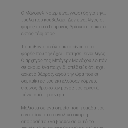
Ο Μάνουελ Νόιερ είναι γνωστός για την…
τρέλα που κουβαλάει. Δεν είναι λίγες οι
φορές που ο Γερμανός βρίσκεται αρκετά
εκτός τέρματος.
Το απίθανο σε όλο αυτό είναι ότι οι
φορές που την έχει… πατήσει είναι λίγες.
Ο αρχηγός της Μπάγερν Μονάχου λοιπόν
σε ακόμα ένα παιχνίδι απέδειξε ότι έχει
αρκετό θάρρος, αφού την ώρα που οι
συμπαίκτες του εκτελούσαν κόρνερ,
εκείνος βρισκόταν μόνος του αρκετά
πάνω από τη σέντρα.
Μάλιστα σε ένα σημείο που η ομάδα του
είναι πίσω στο συνολικό σκορ, η
απόφασή του να βρεθεί σε αυτό το