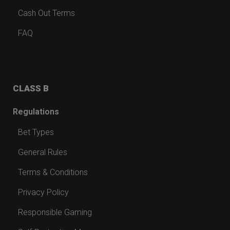
Cash Out Terms
FAQ
CLASS B
Regulations
Bet Types
General Rules
Terms & Conditions
Privacy Policy
Responsible Gaming