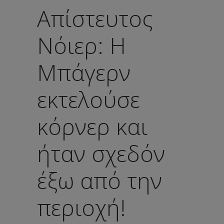
Απίστευτος
Νόιερ: H
Μπάγερν
εκτελούσε
κόρνερ και
ήταν σχεδόν
έξω από την
περιοχή!