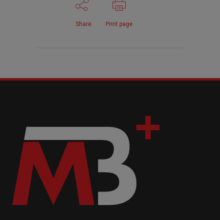
Share
Print page