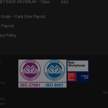
EY BACK ON PARLAY – Class
FAQ
 Goals – Early Over Payout
y Payout
acy Policy
es
4119,
The
ting
B0011