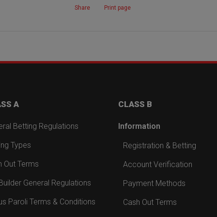
Share
Print page
SS A
CLASS B
ral Betting Regulations
Information
ing Types
Registration & Betting
h Out Terms
Account Verification
Builder General Regulations
Payment Methods
s Paroli Terms & Conditions
Cash Out Terms