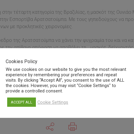
στην τέταρτη κατηγορία της Βραζιλίας, η μασκότ της Ουνιά
 στην Εσπορτίβα Αρατσατούμπα. Με τους γηπεδούχους να προη
ων με προκλητικές χειρονομίες.
όεδρο της Αρατσατούμπα να χάνει την ψυχραιμία του και να κα
πήρε την απίθανη απόφαση να αποβάλει τη… μασκότ, δείχνοντάς
α.
Cookies Policy
We use cookies on our website to give you the most relevant
ou a torcida do Araçatuba, tomou um soco do presidente rival 
experience by remembering your preferences and repeat
com/DAeFzFSNDE
visits. By clicking “Accept All”, you consent to the use of ALL
the cookies. However, you may visit "Cookie Settings" to
provide a controlled consent.
Cookie Settings
ACCEPT ALL