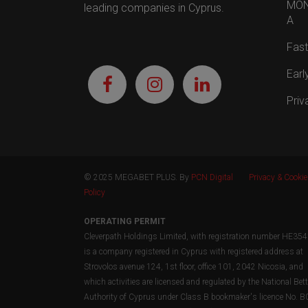
MON
leading companies in Cyprus.
A
Fast
Earl
Priv
© 2025 MEGABET PLUS. By
PCN Digital
Privacy & Cooki
Policy
OPERATING PERMIT
Cleverpath Holdings Limited, with registration number HE35
is a company registered in Cyprus with registered address at
Strovolos avenue 124, 1st floor, office 101, 2042 Nicosia, and
which activities are licensed and regulated by the National Bet
Authority of Cyprus under Class B bookmaker's licence No. 