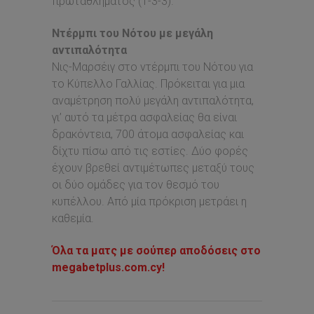
πρωταθλήματος (1-3-3).
Ντέρμπι του Νότου με μεγάλη
αντιπαλότητα
Νις-Μαρσέιγ στο ντέρμπι του Νότου για
το Κύπελλο Γαλλίας. Πρόκειται για μια
αναμέτρηση πολύ μεγάλη αντιπαλότητα,
γι’ αυτό τα μέτρα ασφαλείας θα είναι
δρακόντεια, 700 άτομα ασφαλείας και
δίχτυ πίσω από τις εστίες. Δύο φορές
έχουν βρεθεί αντιμέτωπες μεταξύ τους
οι δύο ομάδες για τον θεσμό του
κυπέλλου. Από μία πρόκριση μετράει η
καθεμία.
Όλα τα ματς με σούπερ αποδόσεις στο
megabetplus.com.cy!