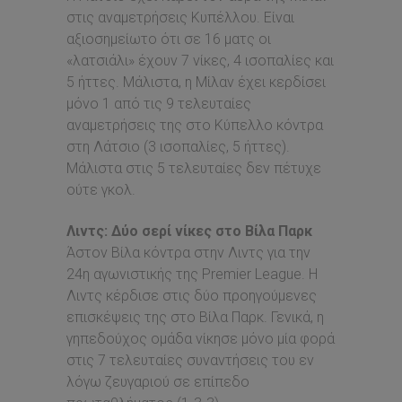
στις αναμετρήσεις Κυπέλλου. Είναι
αξιοσημείωτο ότι σε 16 ματς οι
«λατσιάλι» έχουν 7 νίκες, 4 ισοπαλίες και
5 ήττες. Μάλιστα, η Μίλαν έχει κερδίσει
μόνο 1 από τις 9 τελευταίες
αναμετρήσεις της στο Kύπελλο κόντρα
στη Λάτσιο (3 ισοπαλίες, 5 ήττες).
Μάλιστα στις 5 τελευταίες δεν πέτυχε
ούτε γκολ.
Λιντς: Δύο σερί νίκες στο Βίλα Παρκ
Άστον Βίλα κόντρα στην Λιντς για την
24η αγωνιστικής της Premier League. Η
Λιντς κέρδισε στις δύο προηγούμενες
επισκέψεις της στο Βίλα Παρκ. Γενικά, η
γηπεδούχος ομάδα νίκησε μόνο μία φορά
στις 7 τελευταίες συναντήσεις του εν
λόγω ζευγαριού σε επίπεδο