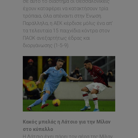
σε αυτό το διάστημα οι Θεσσαλονικείς
έχουν καταφέρει να κατακτήσουν τρία
τρόπαια, όλα απέναντι στην Ένωση.
Παράλληλα, η ΑΕΚ κέρδισε μόλις ένα απ’
τα τελευταία 15 παιχνίδια κόντρα στον
ΠΑΟΚ ανεξαρτήτως έδρας και
διοργάνωσης (1-5-9).
Κακός μπελάς η Λάτσιο για την Μίλαν
στο κύπελλο
Η Λάτσιο έχει πάρει τον αέρα της Μίλαν