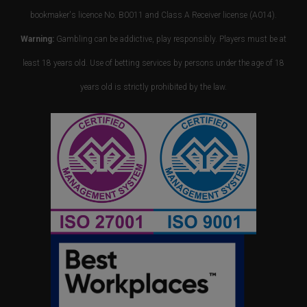
bookmaker's licence No. B0011 and Class A Receiver license (A014).
Warning:
Gambling can be addictive, play responsibly. Players must be at
least 18 years old. Use of betting services by persons under the age of 18
years old is strictly prohibited by the law.