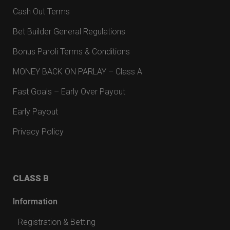
Cash Out Terms
Bet Builder General Regulations
Bonus Paroli Terms & Conditions
MONEY BACK ON PARLAY – Class A
Fast Goals – Early Over Payout
Early Payout
Privacy Policy
CLASS B
Information
Registration & Betting