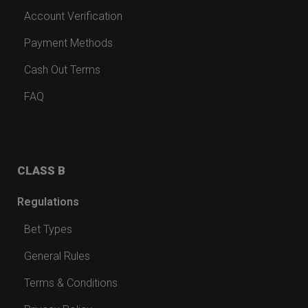
Account Verification
Payment Methods
Cash Out Terms
FAQ
CLASS B
Regulations
Bet Types
General Rules
Terms & Conditions