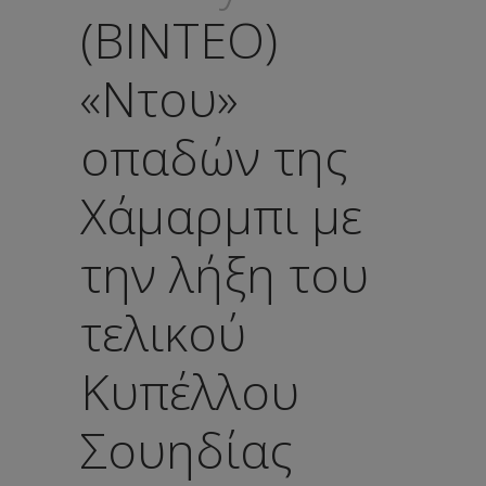
(ΒΙΝΤΕΟ)
«Ντου»
οπαδών της
Χάμαρμπι με
την λήξη του
τελικού
Κυπέλλου
Σουηδίας