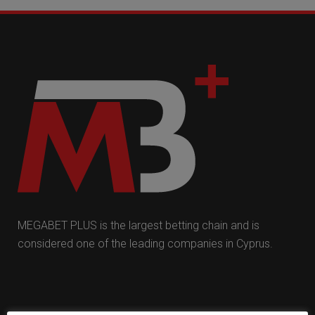
MEGABET PLUS is the largest betting chain and is
considered one of the leading companies in Cyprus.