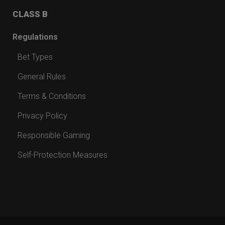
CLASS B
Regulations
Bet Types
General Rules
Terms & Conditions
Privacy Policy
Responsible Gaming
Self-Protection Measures