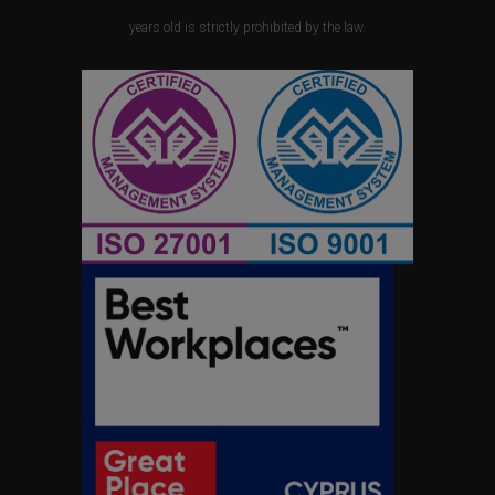
years old is strictly prohibited by the law.