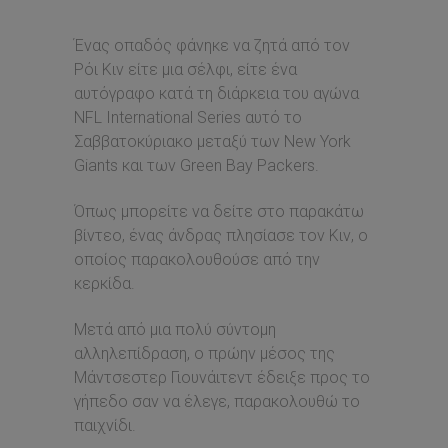
Ένας οπαδός φάνηκε να ζητά από τον
Ρόι Κιν είτε μια σέλφι, είτε ένα
αυτόγραφο κατά τη διάρκεια του αγώνα
NFL International Series αυτό το
Σαββατοκύριακο μεταξύ των New York
Giants και των Green Bay Packers.
Όπως μπορείτε να δείτε στο παρακάτω
βίντεο, ένας άνδρας πλησίασε τον Κιν, ο
οποίος παρακολουθούσε από την
κερκίδα.
Μετά από μια πολύ σύντομη
αλληλεπίδραση, ο πρώην μέσος της
Μάντσεστερ Γιουνάιτεντ έδειξε προς το
γήπεδο σαν να έλεγε, παρακολουθώ το
παιχνίδι.