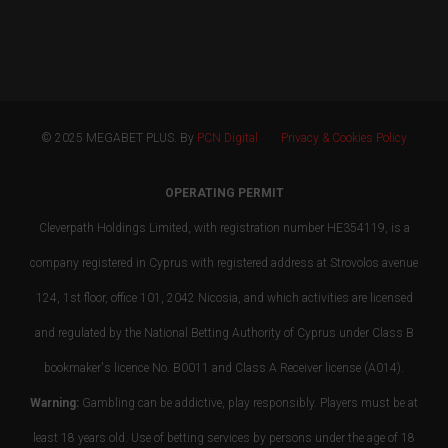
© 2025 MEGABET PLUS. By
PCN Digital
Privacy & Cookies Policy
OPERATING PERMIT
Cleverpath Holdings Limited, with registration number HE354119, is a
company registered in Cyprus with registered address at Strovolos avenue
124, 1st floor, office 101, 2042 Nicosia, and which activities are licensed
and regulated by the National Betting Authority of Cyprus under Class B
bookmaker's licence No. B0011 and Class A Receiver license (A014).
Warning:
Gambling can be addictive, play responsibly. Players must be at
least 18 years old. Use of betting services by persons under the age of 18