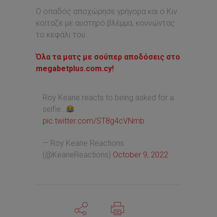
Ο οπαδός αποχώρησε γρήγορα και ο Κιν
κοίταζε με αυστηρό βλέμμα, κουνώντας
το κεφάλι του.
Όλα τα ματς με σούπερ αποδόσεις στο
megabetplus.com.cy!
Roy Keane reacts to being asked for a
selfie…
pic.twitter.com/ST8g4cVNmb
— Roy Keane Reactions
(@KeaneReactions)
October 9, 2022