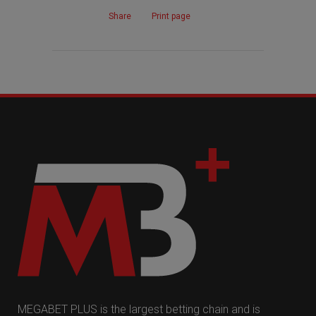
Share
Print page
MEGABET PLUS is the largest betting chain and is