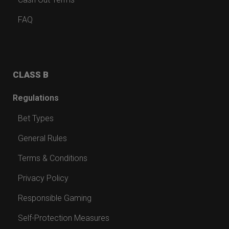
FAQ
CLASS B
Regulations
Bet Types
General Rules
Terms & Conditions
Privacy Policy
Responsible Gaming
Self-Protection Measures