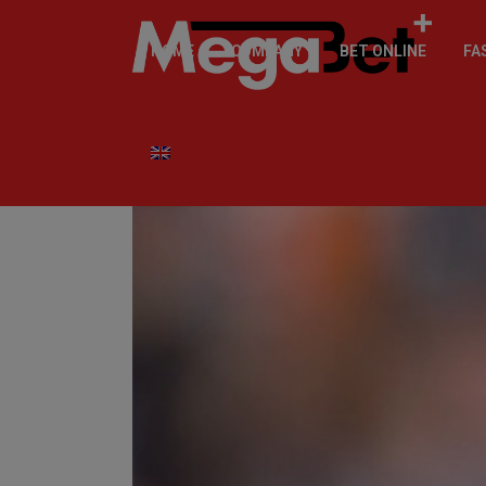
HOME
COMPANY
BET ONLINE
FA