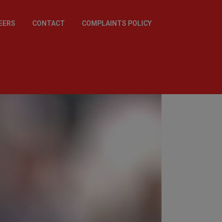
EERS
CONTACT
COMPLAINTS POLICY