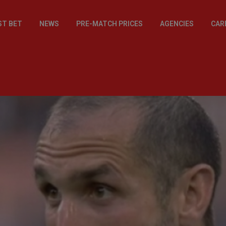
ST BET
NEWS
PRE-MATCH PRICES
AGENCIES
CAR