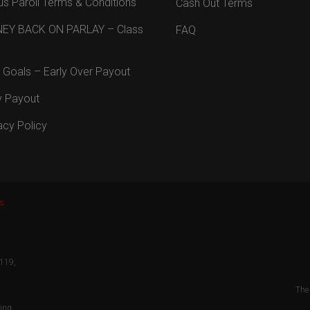
s Paroli Terms & Conditions
Cash Out Terms
EY BACK ON PARLAY – Class
FAQ
 Goals – Early Over Payout
y Payout
acy Policy
es
4119,
The
ting