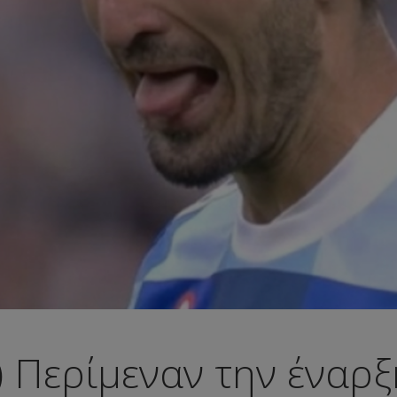
 Περίμεναν την έναρξη