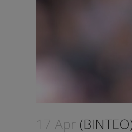
17 Apr
(ΒΙΝΤΕΟ)