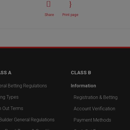
Share
Print page
SS A
CLASS B
ral Betting Regulations
Information
ing Types
Registration & Betting
h Out Terms
Account Verification
Builder General Regulations
Payment Methods