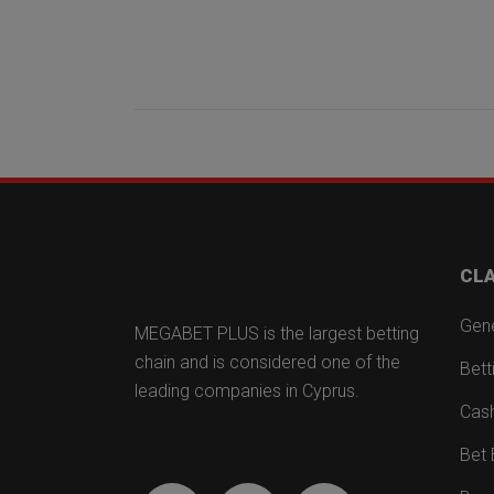
CLA
Gene
MEGABET PLUS is the largest betting
chain and is considered one of the
Bett
leading companies in Cyprus.
Cas
Bet 