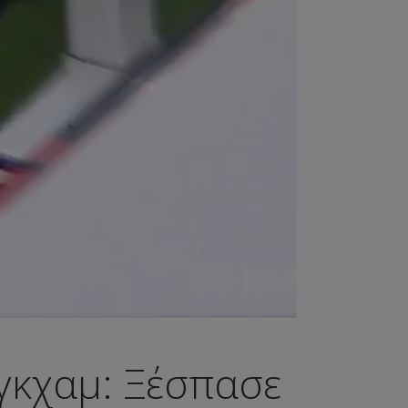
γκχαμ: Ξέσπασε