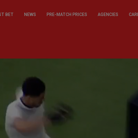
ST BET
NEWS
PRE-MATCH PRICES
AGENCIES
CAR