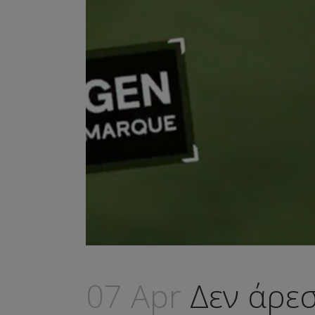
07 Apr
Δεν άρεσ