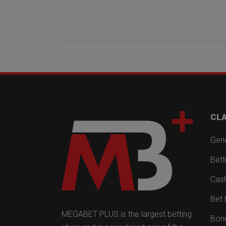
CLA
Gene
Bett
Cas
Bet 
MEGABET PLUS is the largest betting
Bonu