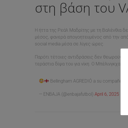
στη βάση του VA
Η ήττα της Ρεάλ Μαδρίτης με τη Βαλένθια δ
μέσος, φανερά απογοητευμένος από την απόδ
social media μέσα σε λίγες ώρες.
Παρότι τέτοιες αντιδράσεις δεν θεωρούνται
τεράστια δίψα του για νίκη. Ο Μπέλινγκχαμ δ
Bellingham AGREDIÓ a su compañero de 
— ENBAJA (@enbajafutbol)
April 6, 2025