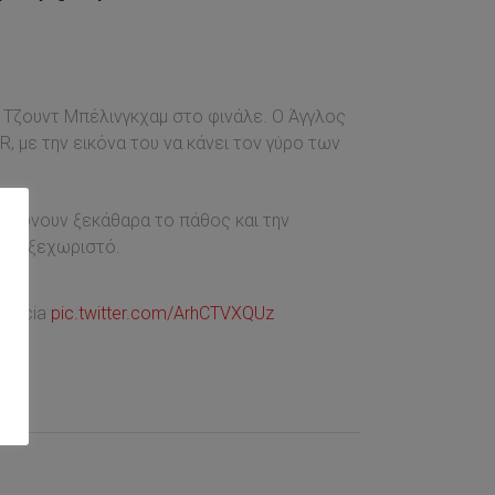
 Τζουντ Μπέλινγκχαμ στο φινάλε. Ο Άγγλος
 με την εικόνα του να κάνει τον γύρο των
τυπώνουν ξεκάθαρα το πάθος και την
τόσο ξεχωριστό.
alencia
pic.twitter.com/ArhCTVXQUz