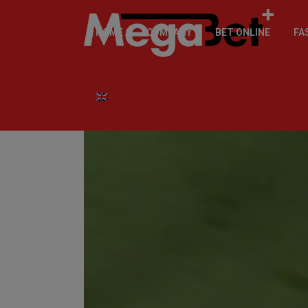
HOME
COMPANY
BET ONLINE
FA