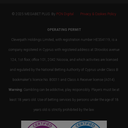
© 2025 MEGABET PLUS. By
PCN Digital
Privacy & Cookies Policy
OPERATING PERMIT
Cleverpath Holdings Limited, with registration number HE354119, is a
company registered in Cyprus with registered address at Strovolos avenue
124, 1st floor, office 101, 2042 Nicosia, and which activities are licensed
and regulated by the National Betting Authority of Cyprus under Class B
bookmaker's licence No. B0011 and Class A Receiver license (A014).
Warning:
Gambling can be addictive, play responsibly. Players must be at
least 18 years old. Use of betting services by persons under the age of 18
years old is strictly prohibited by the law.