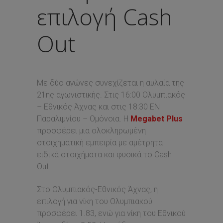
επιλογή Cash
Out
Με δύο αγώνες συνεχίζεται η αυλαία της
21ης αγωνιστικής. Στις 16:00 Ολυμπιακός
– Εθνικός Άχνας και στις 18:30 ΕΝ
Παραλιμνίου – Ομόνοια. Η
Megabet
Plus
προσφέρει μια ολοκληρωμένη
στοιχηματική εμπειρία με αμέτρητα
ειδικά στοιχήματα και φυσικά το Cash
Out.
Στο Ολυμπιακός-Εθνικός Άχνας, η
επιλογή για νίκη του Ολυμπιακού
προσφέρει 1.83, ενώ για νίκη του Εθνικού