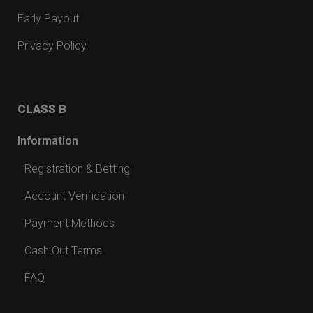
Early Payout
Privacy Policy
CLASS B
Information
Registration & Betting
Account Verification
Payment Methods
Cash Out Terms
FAQ