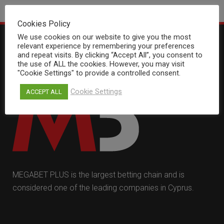
Cookies Policy
We use cookies on our website to give you the most
relevant experience by remembering your preferences
and repeat visits. By clicking “Accept All”, you consent to
the use of ALL the cookies. However, you may visit
"Cookie Settings" to provide a controlled consent.
Cookie Settings
ACCEPT ALL
MEGABET PLUS is the largest betting chain and is
considered one of the leading companies in Cyprus.