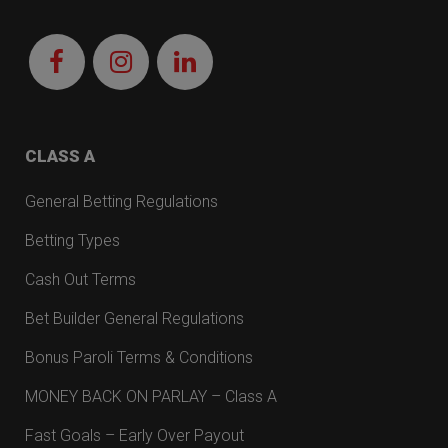
CLASS A
General Betting Regulations
Betting Types
Cash Out Terms
Bet Builder General Regulations
Bonus Paroli Terms & Conditions
MONEY BACK ON PARLAY – Class A
Fast Goals – Early Over Payout