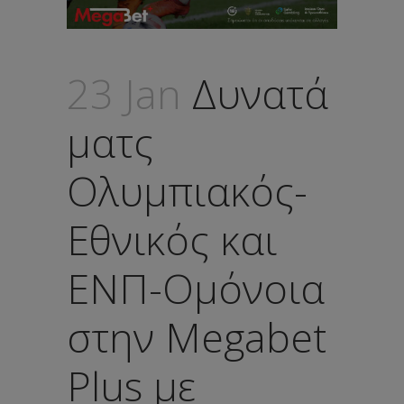
23 Jan
Δυνατά
ματς
Ολυμπιακός-
Εθνικός και
ΕΝΠ-Ομόνοια
στην Megabet
Plus με