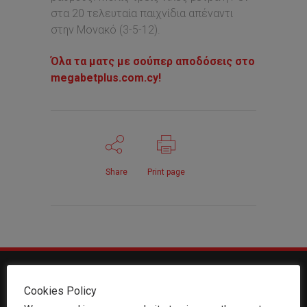
στα 20 τελευταία παιχνίδια απέναντι
στην Μονακό (3-5-12).
Όλα τα ματς με σούπερ αποδόσεις στο
megabetplus.com.cy!
Share
Print page
Cookies Policy