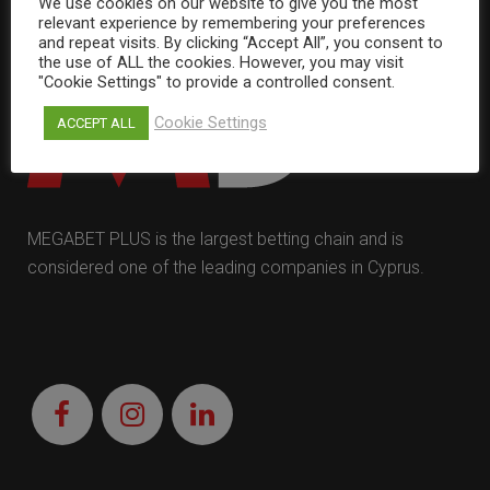
We use cookies on our website to give you the most
relevant experience by remembering your preferences
and repeat visits. By clicking “Accept All”, you consent to
the use of ALL the cookies. However, you may visit
"Cookie Settings" to provide a controlled consent.
Cookie Settings
ACCEPT ALL
MEGABET PLUS is the largest betting chain and is
considered one of the leading companies in Cyprus.