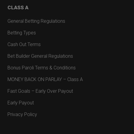
CLASS A
General Betting Regulations
Betting Types
Cash Out Terms
Bet Builder General Regulations
Bonus Paroli Terms & Conditions
MONEY BACK ON PARLAY – Class A
Fast Goals – Early Over Payout
Early Payout
Privacy Policy