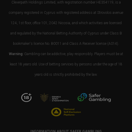
Cleverpath Holdings Limited, with registration number HE354119, is a
company registered in Cyprus with registered address at Strovolos avenue
124, 1st floor, office 101, 2042 Nicosia, and which activities are licensed
and regulated by the National Betting Authority of Cyprus under Class B
bookmaker's licence No. B0011 and Class A Receiver license (A014).
Warning:
Gambling can be addictive, play responsibly. Players must be at
least 18 years old. Use of betting services by persons under the age of 18
years old is strictly prohibited by the law.
INFORMATION ABOUT SAFER GAMBLING