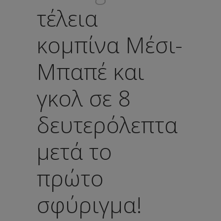
τέλεια
κομπίνα Μέσι-
Μπαπέ και
γκολ σε 8
δευτερόλεπτα
μετά το
πρώτο
σφύριγμα!