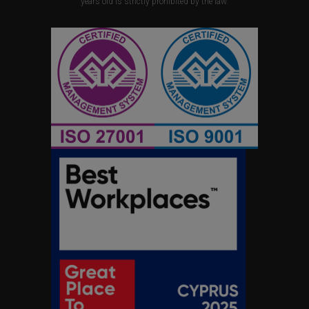
years old is strictly prohibited by the law.