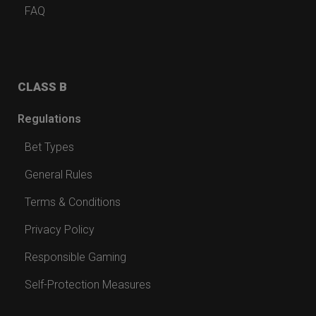
FAQ
CLASS B
Regulations
Bet Types
General Rules
Terms & Conditions
Privacy Policy
Responsible Gaming
Self-Protection Measures