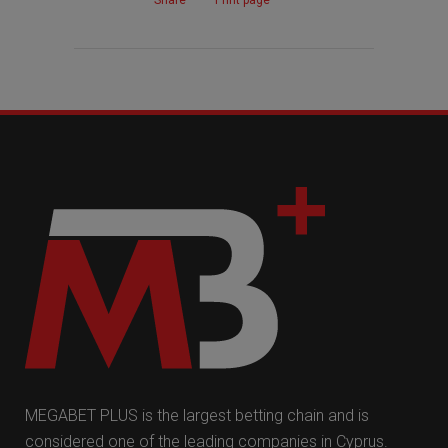
MEGABET PLUS is the largest betting chain and is
considered one of the leading companies in Cyprus.