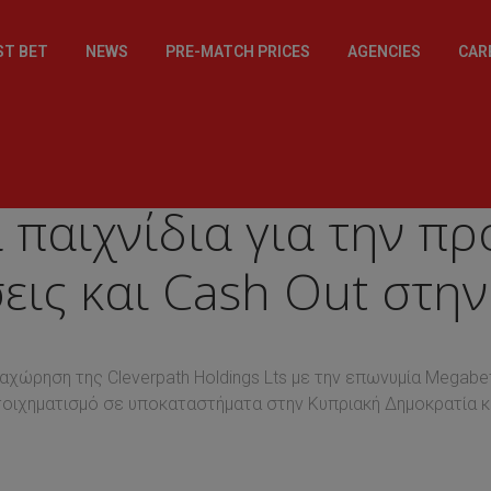
ST BET
NEWS
PRE-MATCH PRICES
AGENCIES
CAR
παιχνίδια για την πρ
ις και Cash Out στην
αχώρηση της Cleverpath Holdings Lts με την επωνυμία Megab
στοιχηματισμό σε υποκαταστήματα στην Κυπριακή Δημοκρατία κ