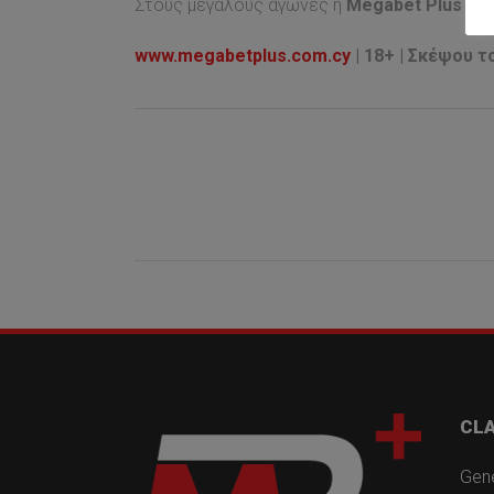
Στους μεγάλους αγώνες η
Megabet Plus
προ
www.megabetplus.com.cy
| 18+ | Σκέψου τ
CLA
Gene