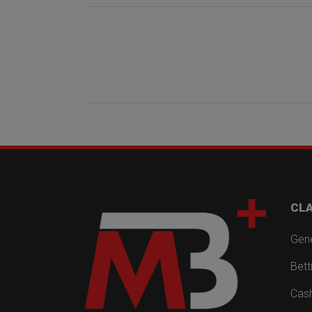
CLA
Gene
Bett
Cas