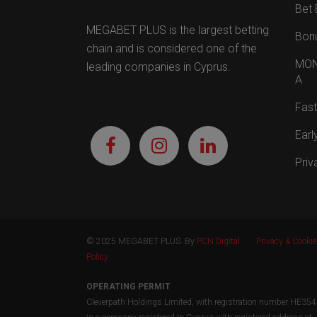
Bet 
MEGABET PLUS is the largest betting
Bonu
chain and is considered one of the
MON
leading companies in Cyprus.
A
Fast
Earl
Priv
© 2025 MEGABET PLUS. By
PCN Digital
Privacy & Cooki
Policy
OPERATING PERMIT
Cleverpath Holdings Limited, with registration number HE35