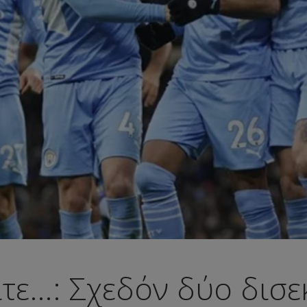
τε…: Σχεδόν δύο δισ