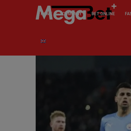
HOME
COMPANY
BET ONLINE
FA