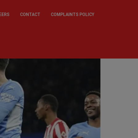
EERS
CONTACT
COMPLAINTS POLICY