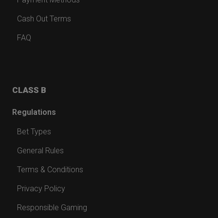
Cash Out Terms
FAQ
CLASS B
Regulations
Bet Types
General Rules
Terms & Conditions
Privacy Policy
Responsible Gaming