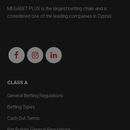
MEGABET PLUS is the largest betting chain and is
considered one of the leading companies in Cyprus.
CLASS A
General Betting Regulations
Betting Types
Cash Out Terms
Bet Builder General Regulations