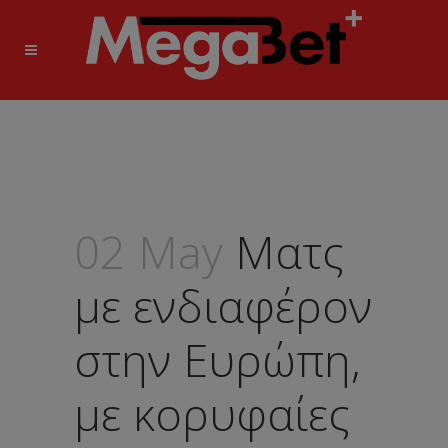
02 May
Ματς
με ενδιαφέρον
στην Ευρώπη,
με κορυφαίες