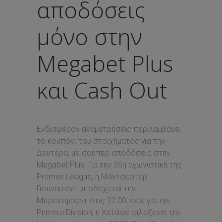
αποδόσεις
μόνο στην
Megabet Plus
και Cash Out
Ενδιαφέρον αναμετρήσεις περιλαμβάνει
το κουπόνι του στοιχήματος για την
Δευτέρα, με σούπερ αποδόσεις στην
Megabet Plus. Για την 35η αγωνιστική της
Premier League, η Μάντσεστερ
Γιουνάιτεντ υποδέχεται την
Μπρέντφορντ στις 22:00, ενώ για την
Primera Division, η Χετάφε φιλοξενεί την