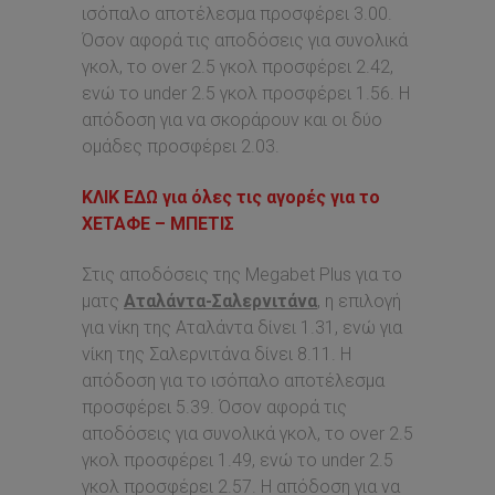
ισόπαλο αποτέλεσμα προσφέρει 3.00.
Όσον αφορά τις αποδόσεις για συνολικά
γκολ, το over 2.5 γκολ προσφέρει 2.42,
ενώ το under 2.5 γκολ προσφέρει 1.56. Η
απόδοση για να σκοράρουν και οι δύο
ομάδες προσφέρει 2.03.
ΚΛΙΚ ΕΔΩ για όλες τις αγορές για το
ΧΕΤΑΦΕ – ΜΠΕΤΙΣ
Στις αποδόσεις της Megabet Plus για το
ματς
Αταλάντα-Σαλερνιτάνα
, η επιλογή
για νίκη της Αταλάντα δίνει 1.31, ενώ για
νίκη της Σαλερνιτάνα δίνει 8.11. Η
απόδοση για το ισόπαλο αποτέλεσμα
προσφέρει 5.39. Όσον αφορά τις
αποδόσεις για συνολικά γκολ, το over 2.5
γκολ προσφέρει 1.49, ενώ το under 2.5
γκολ προσφέρει 2.57. Η απόδοση για να