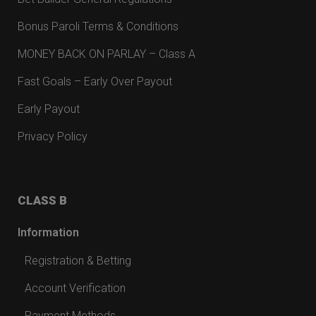
Bonus Paroli Terms & Conditions
MONEY BACK ON PARLAY – Class A
Fast Goals – Early Over Payout
Early Payout
Privacy Policy
CLASS B
Information
Registration & Betting
Account Verification
Payment Methods