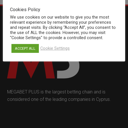
Cookies Policy
We use cookies on our website to give you the most
relevant experience by remembering your preferences
and repeat visits. By clicking “Accept All”, you consent to
the use of ALL the cookies. However, you may visit
"Cookie Settings" to provide a controlled consent.
Cookie Settings
ACCEPT ALL
MEGABET PLUS is the largest betting chain and is
considered one of the leading companies in Cyprus.