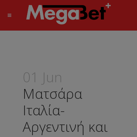
01 Jun
Ματσάρα
Ιταλία-
Αργεντινή και