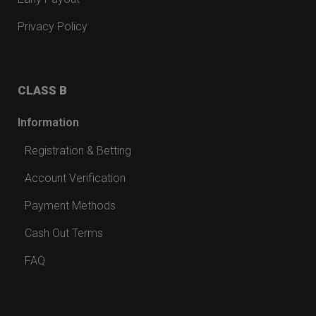
Privacy Policy
CLASS B
Information
Registration & Betting
Account Verification
Payment Methods
Cash Out Terms
FAQ