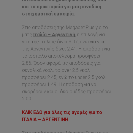
και τα πρακτορεία για μια μοναδική
στοιχηματική εμπειρία.
Στις αποδόσεις της Megabet Plus για το
ματς
Ιταλία – Αργεντινή
, η επιλογή για
νίκη της Ιταλίας δίνει 3.07, ενώ για νίκη
της Αργεντινής δίνει 2.41. Η απόδοση για
το ισόπαλο αποτέλεσμα προσφέρει
2.86. Όσον αφορά τις αποδόσεις για
συνολικά γκολ, το over 2.5 γκολ
προσφέρει 2.45, ενώ το under 2.5 γκολ
προσφέρει 1.49. Η απόδοση για να
σκοράρουν και οι δύο ομάδες προσφέρει
2.00.
ΚΛΙΚ ΕΔΩ για όλες τις αγορές για το
ΙΤΑΛΙΑ – ΑΡΓΕΝΤΙΝΗ