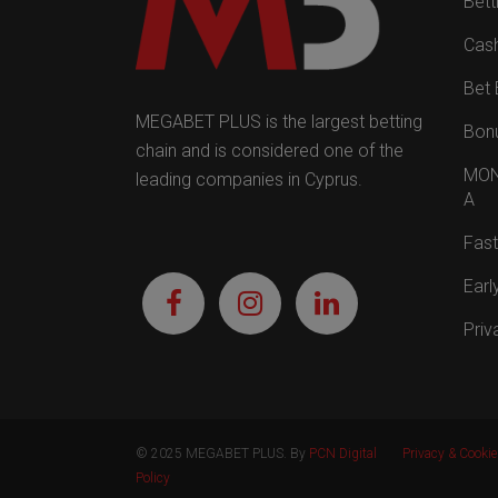
Bett
Cas
Bet 
MEGABET PLUS is the largest betting
Bonu
chain and is considered one of the
MON
leading companies in Cyprus.
A
Fast
Earl
Priv
© 2025 MEGABET PLUS. By
PCN Digital
Privacy & Cooki
Policy