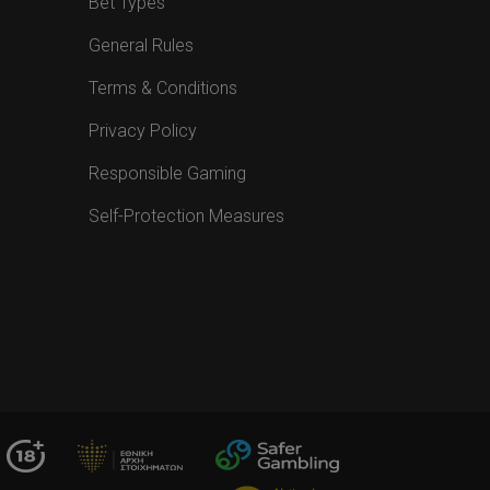
Bet Types
General Rules
Terms & Conditions
Privacy Policy
Responsible Gaming
Self-Protection Measures