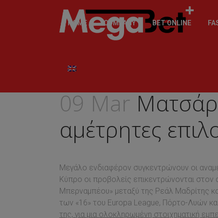
HOME
COMPANY
BET ONLINE
FA
09 Mar
Ματσάρε
αμέτρητες επιλ
Μεγάλο ενδιαφέρον συγκεντρώνουν οι αναμετ
Κύπρο οι προβολείς επικεντρώνονται στον α
Μπερναμπέου» μεταξύ της Ρεάλ Μαδρίτης και τ
των «16» του Europa League, Πόρτο-Λυών και
της, για μια ολοκληρωμένη στοιχηματική εμπε