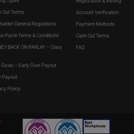
ing Types
Registration & Betting
h Out Terms
Account Verification
Builder General Regulations
Payment Methods
s Paroli Terms & Conditions
Cash Out Terms
EY BACK ON PARLAY – Class
FAQ
 Goals – Early Over Payout
y Payout
acy Policy
es