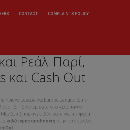
EERS
CONTACT
COMPLAINTS POLICY
αι Ρεάλ-Παρί,
s και Cash Out
ampions League και Europa League. Στην
 στο ΓΣΠ. Σούπερ ματς στο «Σαντιάγκο
 Μάν.Σίτι-Σπόρτινγκ. Δύο ματς για την φάση
τις
καλύτερες αποδόσεις
στην ιστοσελίδα
sh Out
.