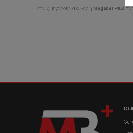
Στους μεγάλους αγώνες η
Megabet Plus
προ
CLA
Gene