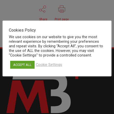
Share
Print page
Cookies Policy
We use cookies on our website to give you the most
relevant experience by remembering your preferences
and repeat visits. By clicking “Accept All”, you consent to
the use of ALL the cookies. However, you may visit
"Cookie Settings" to provide a controlled consent.
Cookie Settings
ACCEPT ALL