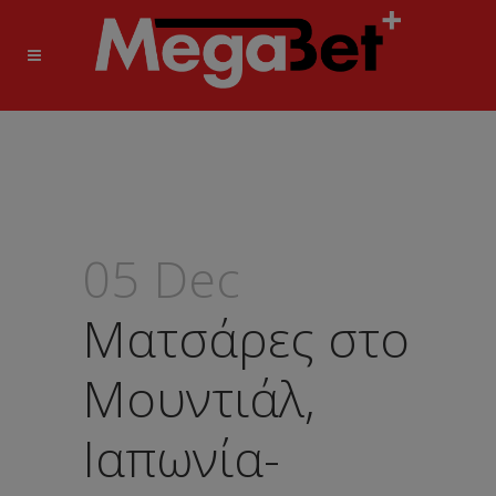
05 Dec
Ματσάρες στο
Μουντιάλ,
Ιαπωνία-