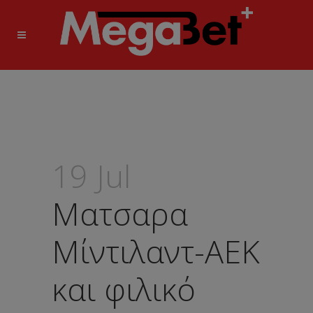
19 Jul
Ματσαρα
Μίντιλαντ-ΑΕΚ
και φιλικό