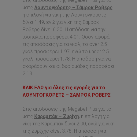
Στις αποδόσεις της Megabet Plus για το
ματς
Λουντογκόρετς – Σάμροκ Ροβερς
,
η επιλογή για νίκη της Λουντογκόρετς
δίνει 1.49, ενώ για νίκη της Σάμροκ
Ροβερς δίνει 6.30. Η απόδοση για την
ισοπαλία προσφέρει 4.01. Όσον αφορά
τις αποδόσεις για τα γκολ, το over 2.5
γκολ προσφέρει 1.97, ενώ το under 2.5
γκολ προσφέρει 1.78. Η απόδοση για να
σκοράρουν και οι δύο ομάδες προσφέρει
2.13.
ΚΛΙΚ ΕΔΩ για όλες τις αγορές για το
ΛΟΥΝΤΟΓΚΟΡΕΤΣ – ΣΑΜΡΟΚ ΡΟΒΕΡΣ
Στις αποδόσεις της Megabet Plus για το
ματς
Καραμπάκ – Ζυρίχη
, η επιλογή για
νίκη της Καραμπάκ δίνει 2.00, ενώ για νίκη
της Ζυρίχης δίνει 3.78. Η απόδοση για