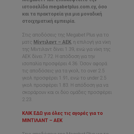
ιστοσελίδα megabetplus.com.cy, όσο
και τα πρακτορεία για μια μοναδική
στοιχηματική εμπειρία.
Στις αποδόσεις της Megabet Plus για το
ματς
Μίντιλαντ – ΑΕΚ
, η επιλογή για νίκη
της Μίντιλαντ δίνει 1.39, ενώ για νίκη της
ΑΕΚ δίνει 7.72. Η απόδοση για την
ισοπαλία προσφέρει 4.36. Όσον αφορά
τις αποδόσεις για τα γκολ, το over 2.5
γκολ προσφέρει 1.91, ενώ το under 2.5
γκολ προσφέρει 1.83. Η απόδοση για να
σκοράρουν και οι δύο ομάδες προσφέρει
2.23.
ΚΛΙΚ ΕΔΩ για όλες τις αγορές για το
ΜΙΝΤΙΛΑΝΤ – ΑΕΚ