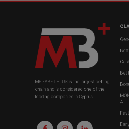
CLA
Gene
Bett
Cas
Bet 
MEGABET PLUS is the largest betting
Bonu
chain and is considered one of the
MON
leading companies in Cyprus.
A
Fast
Earl