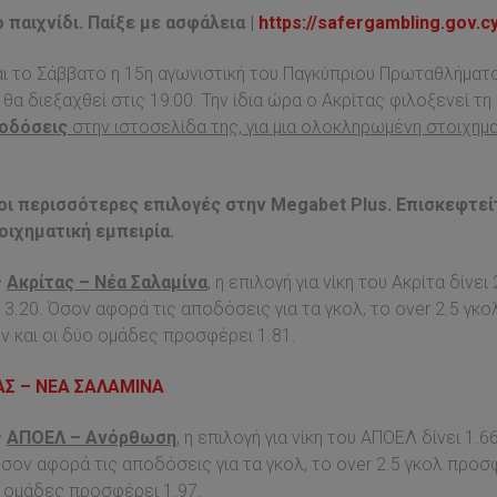
ο παιχνίδι. Παίξε με ασφάλεια |
https://safergambling.gov.c
ι το Σάββατο η 15η αγωνιστική του Παγκύπριου Πρωταθλήματο
 διεξαχθεί στις 19:00. Την ίδια ώρα ο Ακρίτας φιλοξενεί τη
οδόσεις
στην ιστοσελίδα της, για μια ολοκληρωμένη στοιχημα
οι περισσότερες επιλογές στην Megabet Plus. Επισκεφτεί
οιχηματική εμπειρία.
ς
Ακρίτας – Νέα Σαλαμίνα
, η επιλογή για νίκη του Ακρίτα δίνει
3.20. Όσον αφορά τις αποδόσεις για τα γκολ, το over 2.5 γκο
ν και οι δύο ομάδες προσφέρει 1.81.
ΙΤΑΣ – ΝΕΑ ΣΑΛΑΜΙΝΑ
ς
ΑΠΟΕΛ – Ανόρθωση
, η επιλογή για νίκη του ΑΠΟΕΛ δίνει 1.6
σον αφορά τις αποδόσεις για τα γκολ, το over 2.5 γκολ προσ
ο ομάδες προσφέρει 1.97.