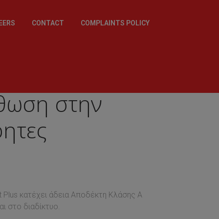
EERS
CONTACT
COMPLAINTS POLICY
θωση στην
ρητες
t Plus κατέχει άδεια Αποδέκτη Κλάσης Α
αι στο διαδίκτυο.