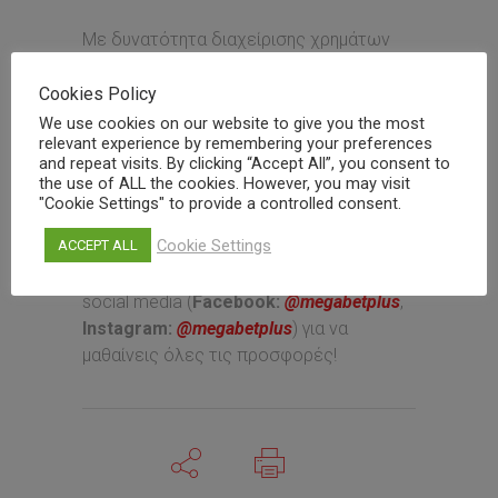
Με δυνατότητα διαχείρισης χρημάτων
από δημοφιλής υπηρεσίες, καθώς επίσης
και δυνατότητα κατάθεσης με τραπεζικό
Cookies Policy
έμβασμα, πιστωτική κάρτα και Paysafe.
We use cookies on our website to give you the most
relevant experience by remembering your preferences
and repeat visits. By clicking “Accept All”, you consent to
Στους μεγάλους αγώνες η
Megabet Plus
the use of ALL the cookies. However, you may visit
προσφέρει σούπερ προσφορές που
"Cookie Settings" to provide a controlled consent.
ανεβαίνουν live κάθε μέρα.
Cookie Settings
ACCEPT ALL
Ακολούθησε την
Megabet Plus
και στα
social media (
Facebook:
@megabetplus
,
Instagram:
@megabetplus
) για να
μαθαίνεις όλες τις προσφορές!