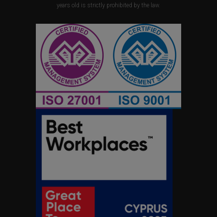
years old is strictly prohibited by the law.