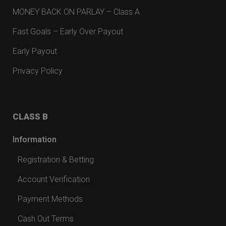
MONEY BACK ON PARLAY – Class A
Fast Goals – Early Over Payout
Early Payout
Privacy Policy
CLASS B
Information
Registration & Betting
Account Verification
Payment Methods
Cash Out Terms