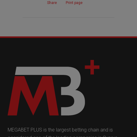
Share
Print page
MEGABET PLUS is the largest betting chain and is