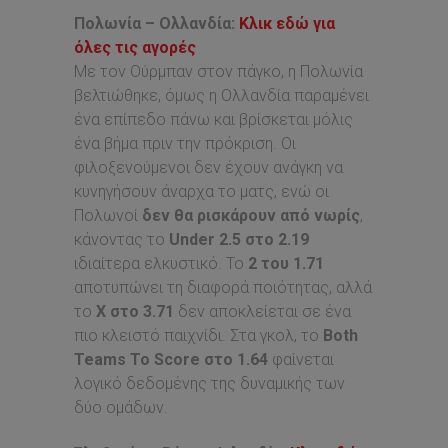
Πολωνία – Ολλανδία:
Κλικ εδώ για
όλες τις αγορές
Με τον Ούρμπαν στον πάγκο, η Πολωνία
βελτιώθηκε, όμως η Ολλανδία παραμένει
ένα επίπεδο πάνω και βρίσκεται μόλις
ένα βήμα πριν την πρόκριση. Οι
φιλοξενούμενοι δεν έχουν ανάγκη να
κυνηγήσουν άναρχα το ματς, ενώ οι
Πολωνοί
δεν θα ρισκάρουν από νωρίς
,
κάνοντας το
Under 2.5 στο 2.19
ιδιαίτερα ελκυστικό. Το
2 του 1.71
αποτυπώνει τη διαφορά ποιότητας, αλλά
το
Χ στο 3.71
δεν αποκλείεται σε ένα
πιο κλειστό παιχνίδι. Στα γκολ, το
Both
Teams To Score στο 1.64
φαίνεται
λογικό δεδομένης της δυναμικής των
δύο ομάδων.