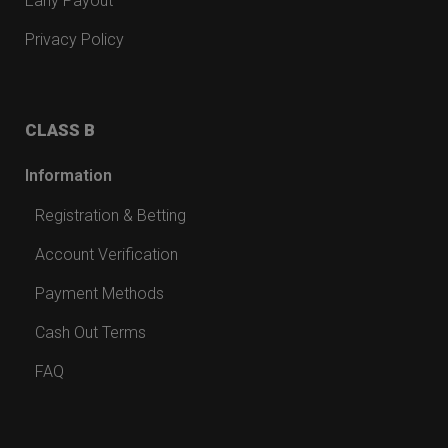
Early Payout
Privacy Policy
CLASS B
Information
Registration & Betting
Account Verification
Payment Methods
Cash Out Terms
FAQ