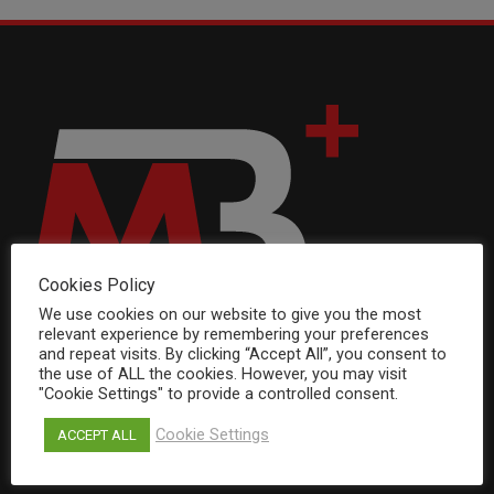
Cookies Policy
We use cookies on our website to give you the most
relevant experience by remembering your preferences
and repeat visits. By clicking “Accept All”, you consent to
MEGABET PLUS is the largest betting chain and is
the use of ALL the cookies. However, you may visit
considered one of the leading companies in Cyprus.
"Cookie Settings" to provide a controlled consent.
Cookie Settings
ACCEPT ALL