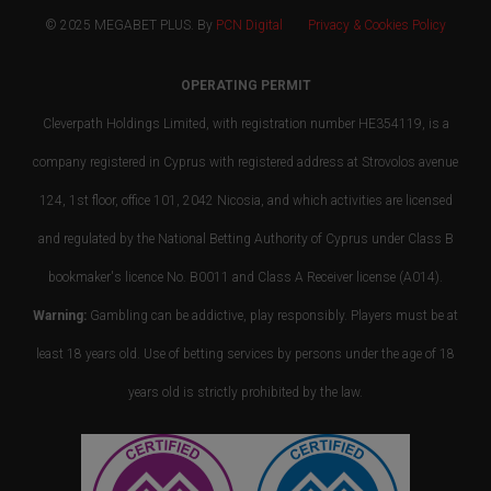
© 2025 MEGABET PLUS. By
PCN Digital
Privacy & Cookies Policy
OPERATING PERMIT
Cleverpath Holdings Limited, with registration number HE354119, is a
company registered in Cyprus with registered address at Strovolos avenue
124, 1st floor, office 101, 2042 Nicosia, and which activities are licensed
and regulated by the National Betting Authority of Cyprus under Class B
bookmaker's licence No. B0011 and Class A Receiver license (A014).
Warning:
Gambling can be addictive, play responsibly. Players must be at
least 18 years old. Use of betting services by persons under the age of 18
years old is strictly prohibited by the law.