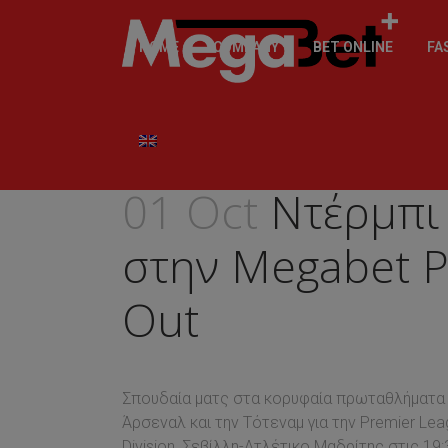
HOME
COMPANY
BET ONLINE
FA
01 Oct
Ντέρμπι 
στην Megabet P
Out
Σπουδαία ματς στα κορυφαία πρωταθλήματα 
Άρσεναλ και την Τότεναμ για την Premier Leag
Division, Σεβίλλη-Ατλέτικο Μαδρίτης στις 19: