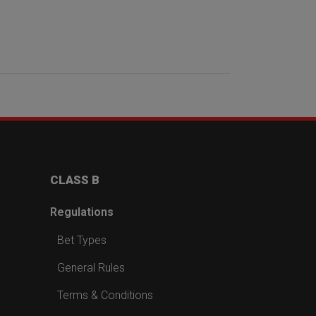
CLASS B
Regulations
Bet Types
General Rules
Terms & Conditions