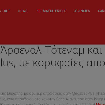
ST BET
NEWS
PRE-MATCH PRICES
AGENCIES
CAR
Άρσεναλ-Τότεναμ και 
lus, με κορυφαίες απο
της Ευρώπης, με σούπερ αποδόσεις στην Megabet Plus. Ντέρμ
ue, ενώ σπουδαίο ματς και στην Serie A, ανάμεσα στην Ίντερ κα
30 ενώ για την Ligue 1, Παρί Σεν Ζερμέν-Νις στις 22:00.
H
Mega