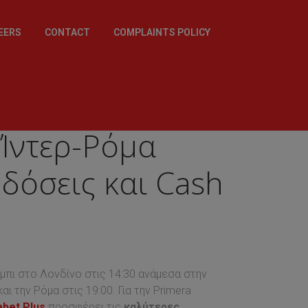
EERS
CONTACT
COMPLAINTS POLICY
Ίντερ-Ρόμα
δόσεις και Cash
πι στο Λονδίνο στις 14:30 ανάμεσα στην
ι την Ρόμα στις 19:00. Για την Primera
bet Plus
προσφέρει τις
καλύτερες