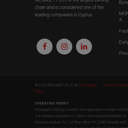
Bonu
chain and is considered one of the
MON
leading companies in Cyprus.
A
Fast
Earl
Priv
© 2025 MEGABET PLUS. By
PCN Digital
Privacy & Cooki
Policy
OPERATING PERMIT
Cleverpath Holdings Limited, with registration number HE35
is a company registered in Cyprus with registered address at
Strovolos avenue 124, 1st floor, office 101, 2042 Nicosia, and