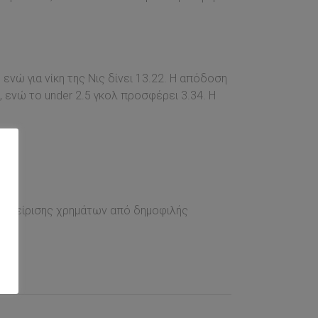
6, ενώ για νίκη της Νις δίνει 13.22. Η απόδοση
, ενώ το under 2.5 γκολ προσφέρει 3.34. Η
διαχείρισης χρημάτων από δημοφιλής