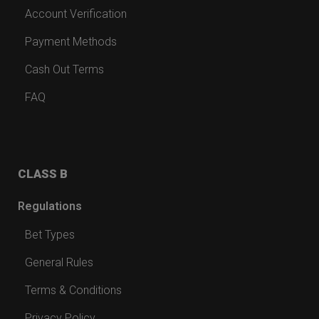
Account Verification
Payment Methods
Cash Out Terms
FAQ
CLASS B
Regulations
Bet Types
General Rules
Terms & Conditions
Privacy Policy