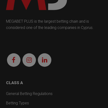
MEGABET PLUS is the largest betting chain and is
considered one of the leading companies in Cyprus.
CLASS A
General Betting Regulations
Betting Types