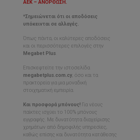
ΑΕΚ – ΑΝΟΡΘΩΣΗ.
*Σημειώνεται ότι οι αποδόσεις
υπόκεινται σε αλλαγές.
Όπως πάντα, οι καλύτερες αποδόσεις
και οι περισσότερες επιλογές στην
Megabet Plus
.
Επισκεφτείτε την ιστοσελίδα
megabetplus.com.cy
, όσο και τα
πρακτορεία για μια μοναδική
στοιχηματική εμπειρία.
Και προσφορά μπόνους!
Για νέους
παίκτες ισχύει το 100% μπόνους
εγγραφής. Με δυνατότητα διαχείρισης
χρημάτων από δημοφιλής υπηρεσίες,
καθώς επίσης και δυνατότητα κατάθεσης