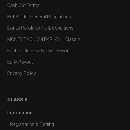
Cash Out Terms
Bet Builder General Regulations
Bonus Paroli Terms & Conditions
MONEY BACK ON PARLAY – Class A
Fast Goals – Early Over Payout
Early Payout
Privacy Policy
CLASS B
Information
Registration & Betting