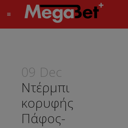
09 Dec
Ντέρμπι
κορυφής
Πάφος-