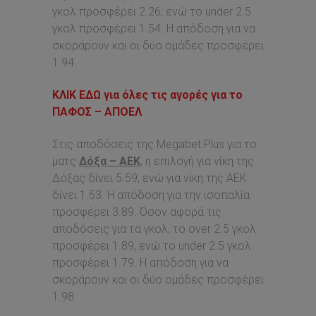
γκολ προσφέρει 2.26, ενώ το under 2.5
γκολ προσφέρει 1.54. Η απόδοση για να
σκοράρουν και οι δύο ομάδες προσφέρει
1.94.
ΚΛΙΚ ΕΔΩ για όλες τις αγορές για το
ΠΑΦΟΣ – ΑΠΟΕΛ
Στις αποδόσεις της Megabet Plus για το
ματς
Δόξα – ΑΕΚ
, η επιλογή για νίκη της
Δόξας δίνει 5.59, ενώ για νίκη της ΑΕΚ
δίνει 1.53. Η απόδοση για την ισοπαλία
προσφέρει 3.89. Όσον αφορά τις
αποδόσεις για τα γκολ, το over 2.5 γκολ
προσφέρει 1.89, ενώ το under 2.5 γκολ
προσφέρει 1.79. Η απόδοση για να
σκοράρουν και οι δύο ομάδες προσφέρει
1.98.