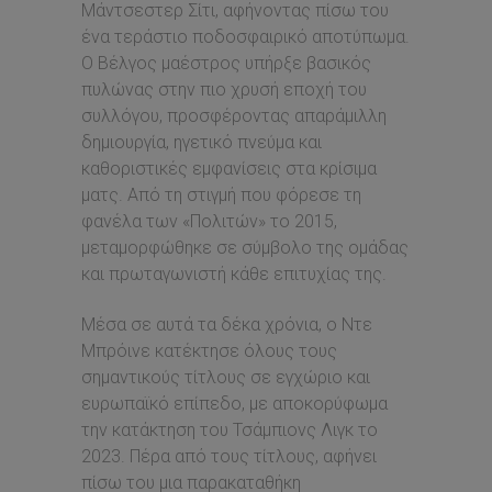
Μάντσεστερ Σίτι, αφήνοντας πίσω του
ένα τεράστιο ποδοσφαιρικό αποτύπωμα.
Ο Βέλγος μαέστρος υπήρξε βασικός
πυλώνας στην πιο χρυσή εποχή του
συλλόγου, προσφέροντας απαράμιλλη
δημιουργία, ηγετικό πνεύμα και
καθοριστικές εμφανίσεις στα κρίσιμα
ματς. Από τη στιγμή που φόρεσε τη
φανέλα των «Πολιτών» το 2015,
μεταμορφώθηκε σε σύμβολο της ομάδας
και πρωταγωνιστή κάθε επιτυχίας της.
Μέσα σε αυτά τα δέκα χρόνια, ο Ντε
Μπρόινε κατέκτησε όλους τους
σημαντικούς τίτλους σε εγχώριο και
ευρωπαϊκό επίπεδο, με αποκορύφωμα
την κατάκτηση του Τσάμπιονς Λιγκ το
2023. Πέρα από τους τίτλους, αφήνει
πίσω του μια παρακαταθήκη