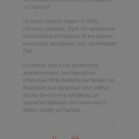
το Cash Out.
Για νέους παίκτες ισχύει το 100%
μπόνους εγγραφής. Ζήσε την εμπειρία με
πολλά ειδικά στοιχήματα σε live αγώνες
και σούπερ προσφορές από την Megabet
Plus.
Οι παίκτες έχουν την δυνατότητα
χρησιμοποίησης των δημοφιλών
υπηρεσιών Skrill, Blueberry και Neteller για
διαχείριση των χρημάτων τους, καθώς
επίσης δυνατότητα κατάθεσης με
τραπεζικό έμβασμα, πιστωτική κάρτα
καθώς επίσης με Paysafe.