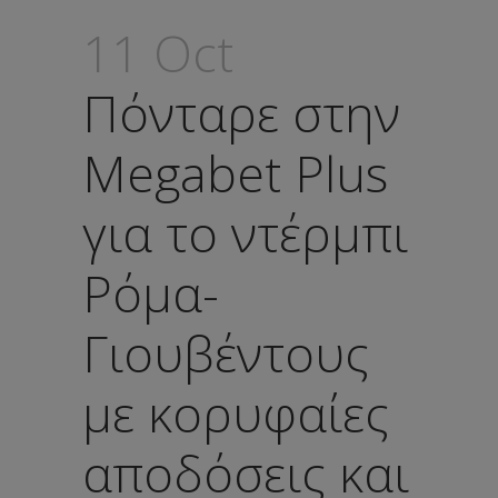
11 Oct
Πόνταρε στην
Megabet Plus
για το ντέρμπι
Ρόμα-
Γιουβέντους
με κορυφαίες
αποδόσεις και