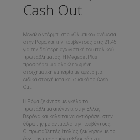
Cash Out
Μεγάλο ντέρμπι στο «Ολίμπικο» ανάμεσα
στην Ρόμα και την Γιουβέντους στις 21:45
για την δεύτερη αγωνιστική του ιταλικού
πρωταθλήματος. Η Megabet Plus
προσφέρει μια ολοκληρωμένη
στοιχηματική εμπειρία με αμέτρητα
ειδικά στοιχήματα και φυσικά το Cash
Out.
Η Ρόμα ξεκίνησε με γκέλα το
πρωτάθλημα απέναντι στην Ελλάς
Βερόνα και καλείται να αντιδράσει στην
έδρα της με αντίπαλο την Γιουβέντους.
Οι πρωταθλητές Ιταλίας ξεκίνησαν με το
δεξί την περασμένη εβδομάδα και